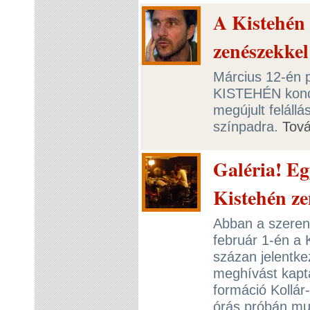
A Kistehén 
zenészekkel
Március 12-én p
KISTEHÉN konce
megújult felállá
színpadra.
Tov
Galéria! Eg
Kistehén z
Abban a szeren
február 1-én a 
százan jelentke
meghívást kapt
formáció Kollá
órás próbán mu