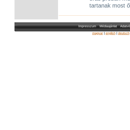
tartanak most ő
Impresszum
Médiaajánlat
Adatvé
magyar
|
english
|
deutsch