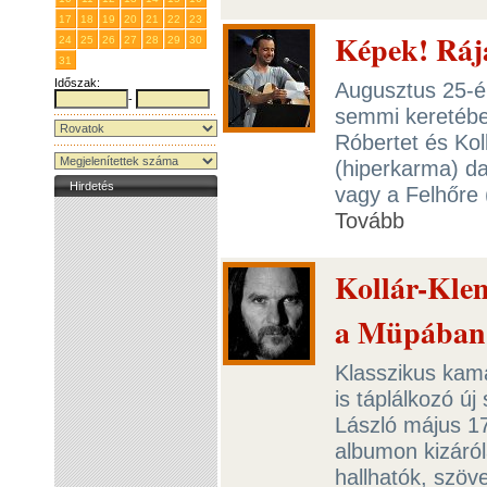
17
18
19
20
21
22
23
Képek! Rájá
24
25
26
27
28
29
30
31
1
2
3
4
5
6
Időszak:
Augusztus 25-én
-
semmi keretébe
Róbertet és Kol
(hiperkarma) da
Hirdetés
vagy a Felhőre 
Tovább
Kollár-Kle
a Müpában
Klasszikus kam
is táplálkozó ú
László május 1
albumon kizáró
hallhatók, szöv