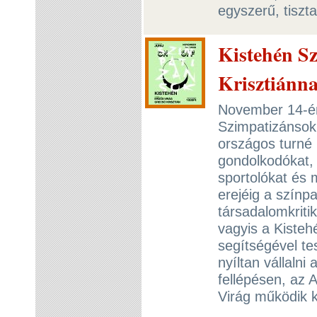
egyszerű, tiszt
Kistehén S
Krisztiánna
November 14-én
Szimpatizánsok
országos turné
gondolkodókat, e
sportolókat és 
erejéig a színp
társadalomkriti
vagyis a Kiste
segítségével te
nyíltan vállaln
fellépésen, az 
Virág működik 