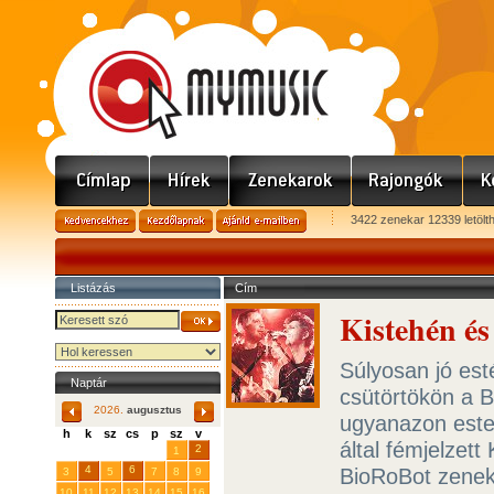
3422 zenekar 12339 letölt
Listázás
Cím
Kistehén é
Súlyosan jó est
Naptár
csütörtökön a B
2026.
augusztus
ugyanazon este
h
k
sz
cs
p
sz
v
által fémjelzett
29
31
2
27
28
30
1
4
6
BioRoBot zene
3
5
7
8
9
10
11
12
13
14
15
16