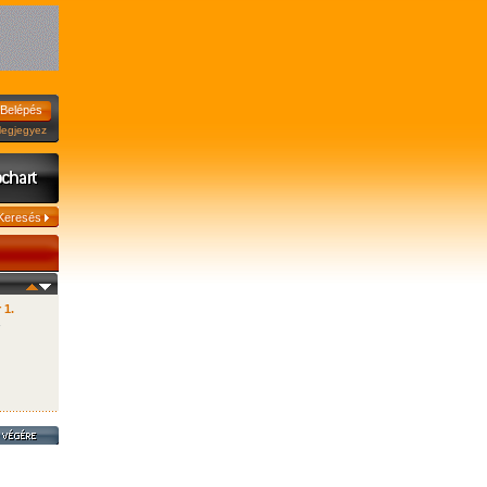
jegyez
 1.