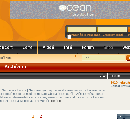
Felhasználó létrehozása
Elfelejtett jelszó
Meg
hető zene
Archívum
Dátum
2010. február
Lemezkritika
Világzene itthonról | Nem magyar népzenei albumról van szó, hanem hazai
különböző népek zenéjét bemutató válogatáslemezről. Azért természetesen
llamok, de emellett van itt cigányzene, szerb népdal, zsidó muzsika, dél-
indezt a legnagyobb hazai nevektől!
Tovább
2
1