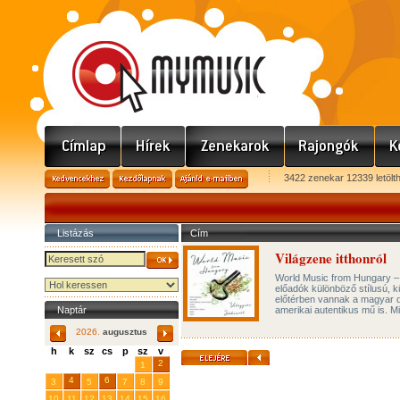
3422 zenekar 12339 letölt
Listázás
Cím
Világzene itthonról
World Music from Hungary – 
előadók különböző stílusú, 
előtérben vannak a magyar da
Naptár
amerikai autentikus mű is. M
2026.
augusztus
h
k
sz
cs
p
sz
v
29
31
2
27
28
30
1
4
6
3
5
7
8
9
10
11
12
13
14
15
16