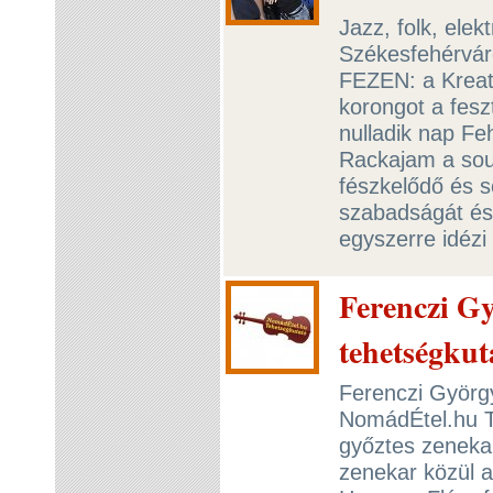
Jazz, folk, ele
Székesfehérváro
FEZEN: a Kreat
korongot a feszt
nulladik nap F
Rackajam a soul,
fészkelődő és s
szabadságát és
egyszerre idéz
Ferenczi Gyö
tehetségkut
Ferenczi Györg
NomádÉtel.hu T
győztes zenekar
zenekar közül a