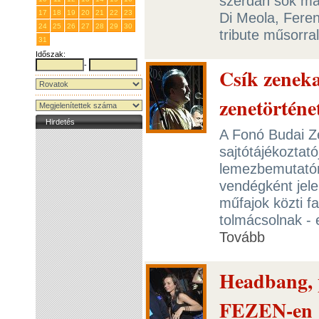
szerdán sok más
17
18
19
20
21
22
23
Di Meola, Fere
24
25
26
27
28
29
30
tribute műsorral
31
1
2
3
4
5
6
Időszak:
-
Csík zeneka
zenetörténe
Hirdetés
A Fonó Budai Z
sajtótájékoztat
lemezbemutatóró
vendégként jele
műfajok közti f
tolmácsolnak - 
Tovább
Headbang, p
FEZEN-en