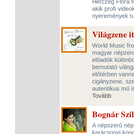
Herczeg Flóra fe
akik profi video
nyeremények tu
Világzene i
World Music fro
magyar népzene
előadók különbö
bemutató válog
előtérben vanna
cigányzene, sze
autentikus mű i
Tovább
Bognár Szil
A népszerű nép
karácsonyi konce