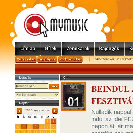
3422 zenekar 12339 letölt
Listázás
Cím
BEINDUL 
FESZTIV
Naptár
Nulladik nappal
2026.
augusztus
h
k
sz
cs
p
sz
v
indul az idei 
29
31
2
27
28
30
1
napon át jár maj
4
6
3
5
7
8
9
10
11
12
13
14
15
16