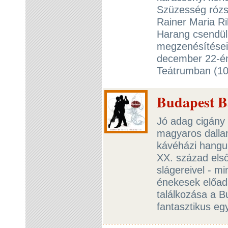
Szüzesség rózs
Rainer Maria Ri
Harang csendü
megzenésítései
december 22-én 
Teátrumban (10
Budapest B
Jó adag cigány
magyaros dallam
kávéházi hangula
XX. század első
slágereivel - m
énekesek előad
találkozása a B
fantasztikus eg