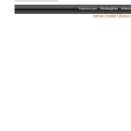
Impresszum
Médiaajánlat
Adatvé
magyar
|
english
|
deutsch