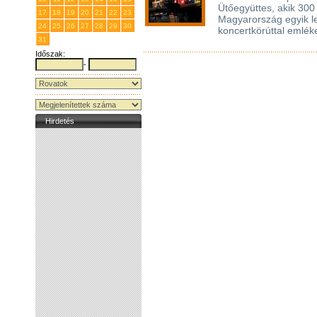
Ütőegyüttes, akik 300 
17
18
19
20
21
22
23
Magyarország egyik le
24
25
26
27
28
29
30
koncertkörúttal emlék
31
1
2
3
4
5
6
Időszak:
-
Hirdetés