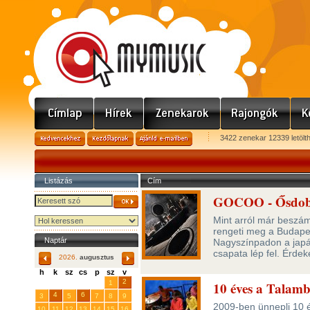
3422 zenekar 12339 letölt
Listázás
Cím
GOCOO - Ősdob
Mint arról már beszá
rengeti meg a Budapes
Naptár
Nagyszínpadon a japá
csapata lép fel. Érde
2026.
augusztus
h
k
sz
cs
p
sz
v
29
31
2
27
28
30
1
10 éves a Talam
4
6
3
5
7
8
9
2009-ben ünnepli 10 é
10
11
12
13
14
15
16