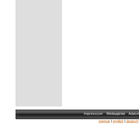
Impresszum
Médiaajánlat
Adatvé
magyar
|
english
|
deutsch