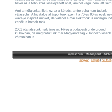
hever az a több száz kiselejtezett ötlet, amiből végül nem lett sem
Ami a műfajunkat illeti, ez az a kérdés, amire soha nem tudunk
válaszolni. A hivatalos álláspontunk szerint a 70-es 80-as évek ne
wave-je inspirált minket, de valahol a mai elektronikus underground
zenék is hatnak ránk.
2001 óta játszunk nyilvánosan. Főleg a budapesti underground
klubokban, de megfordultunk már Magyarország különböző kisebb
városaiban is.
Impresszum
Médiaajánlat
Adatvé
magyar
|
english
|
deutsch