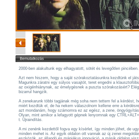
Bemutatkozás
2000-ben alakultunk egy elhagyatott, sötét és levegőtlen pincében.
Azt nem hiszem, hogy a saját szórakoztatásunkra kezdtünk el játs
Magunkra záratni egy súlyos vasajtót, teret engedni a klausztofóbi
az oxigénhiánynak, az émelygésnek a puszta szórakozásért? Elég
bizarrul hangzik.
A zenekarunk többi tagjának még soha nem tettem fel a kérdést, 
miért kezdtük el, de ha nekem válaszolnom kellene erre a kérdésre
azt mondanám, hogy számomra ez az egész, a zene, öngyógyítás
Olyan, mint amikor a lefagyott gépnek lenyomnak egy CTRL+ALT
t. Újraindítás.
A mi zenénk kezdettől fogva egy kísérlet, így minden jöhet, de ug
minden mehet is. Az egyik oldalon ott vannak az új zenei megoldá
eszközök, az állandó és mániákus innováció, a másik oldalon visz