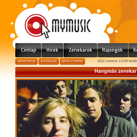
3422 zenekar 12339 letölt
Hangmás zenekar