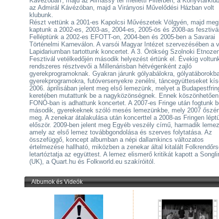
Kávézóban', majd az Almássy tér melletti Filterben, a Könyvtárklu
az Admirál Kávézóban, majd a Virányosi Művelődési Házban volt
klubunk.
Részt vettünk a 2001-es Kapolcsi Művészetek Völgyén, majd meg
kaptunk a 2002-es, 2003-as, 2004-es, 2005-ös és 2008-as fesztivál
Felléptünk a 2002-es EFOTT-on, 2004-ben és 2005-ben a Savarai
Történelmi Karneválon. A varsói Magyar Intézet szervezésében a v
Lapidariumban tartottunk koncertet. A 3. Örökség Szolnoki Etnoze
Fesztivál vetélkedőjén második helyezést értünk el. Évekig voltun
rendszeres résztvevői a Millenárisban hétvégenként zajló
gyerekprogramoknak. Gyakran járunk gólyabálokra, gólyatáborokba
gyerekprogramokra, futóversenyekre zenélni, táncegyütteseket kís
2006. áprilisában jelent meg első lemezünk, melyet a Budapestfrin
keretében mutattunk be a nagyközönségnek. Ennek köszönhetően
FONÓ-ban is adhattunk koncertet. A 2007-es Fringe után fogtunk b
második, gyerekeknek szóló mesés lemezünkbe, mely 2007 őszén 
meg. A zenekar átalakulása után koncerttel a 2008-as Fringen léptü
először. 2009-ben jelent meg Egyéb veszély című, harmadik leme
amely az első lemez továbbgondolása és szerves folytatása. Az
összefüggő, koncept albumban a népi dallamkincs változatos
értelmezése hallható, miközben a zenekar által kitalált Folkrendőr
letartóztatja az együttest. A lemez elismerő kritikát kapott a Songl
(UK), a Quart.hu és Folkworld.eu szakíróitól.
Albumok és Videók