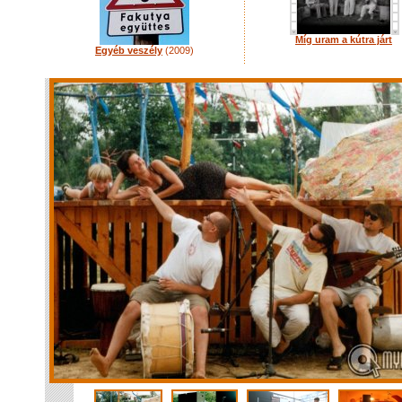
Míg uram a kútra járt
Egyéb veszély
(2009)