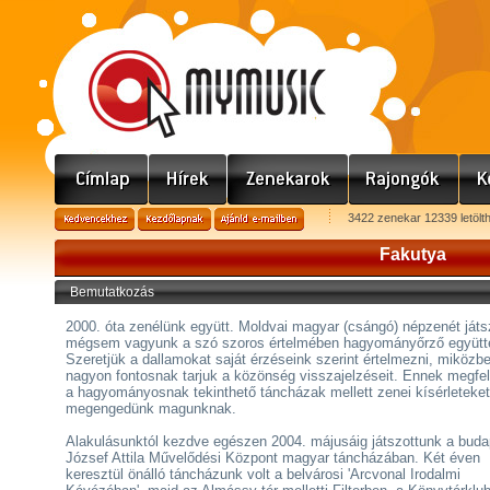
3422 zenekar 12339 letölt
Fakutya
Bemutatkozás
2000. óta zenélünk együtt. Moldvai magyar (csángó) népzenét játs
mégsem vagyunk a szó szoros értelmében hagyományőrző együtt
Szeretjük a dallamokat saját érzéseink szerint értelmezni, miközb
nagyon fontosnak tarjuk a közönség visszajelzéseit. Ennek megfe
a hagyományosnak tekinthető táncházak mellett zenei kísérleteket
megengedünk magunknak.
Alakulásunktól kezdve egészen 2004. májusáig játszottunk a buda
József Attila Művelődési Központ magyar táncházában. Két éven
keresztül önálló táncházunk volt a belvárosi 'Arcvonal Irodalmi