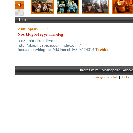
Hírek
2008. április 3. 20:05
Nos, blogból egyet írni elég
s azt már elkezdtem itt:
http://blog.myspace.com/index.cfm?
fuseaction=blog.ListAll&friendID=325124014
Tovább
Impresszum
Médiaajánlat
Adatvé
magyar
|
english
|
deutsch