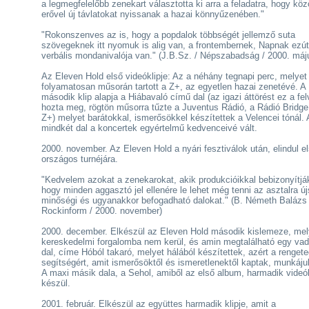
a legmegfelelőbb zenekart választotta ki arra a feladatra, hogy kö
erővel új távlatokat nyissanak a hazai könnyűzenében."
"Rokonszenves az is, hogy a popdalok többségét jellemző suta
szövegeknek itt nyomuk is alig van, a frontembernek, Napnak ezút
verbális mondanivalója van." (J.B.Sz. / Népszabadság / 2000. máj
Az Eleven Hold első videóklipje: Az a néhány tegnapi perc, melyet
folyamatosan műsorán tartott a Z+, az egyetlen hazai zenetévé. A
második klip alapja a Hiábavaló című dal (az igazi áttörést ez a fel
hozta meg, rögtön műsorra tűzte a Juventus Rádió, a Rádió Bridge
Z+) melyet barátokkal, ismerősökkel készítettek a Velencei tónál.
mindkét dal a koncertek egyértelmű kedvenceivé vált.
2000. november. Az Eleven Hold a nyári fesztiválok után, elindul el
országos turnéjára.
"Kedvelem azokat a zenekarokat, akik produkcióikkal bebizonyítjá
hogy minden aggasztó jel ellenére le lehet még tenni az asztalra új
minőségi és ugyanakkor befogadható dalokat." (B. Németh Balázs 
Rockinform / 2000. november)
2000. december. Elkészül az Eleven Hold második kislemeze, mel
kereskedelmi forgalomba nem kerül, és amin megtalálható egy vad
dal, címe Hóból takaró, melyet hálából készítettek, azért a renget
segítségért, amit ismerősöktől és ismeretlenektől kaptak, munkáj
A maxi másik dala, a Sehol, amiből az első album, harmadik videók
készül.
2001. február. Elkészül az együttes harmadik klipje, amit a