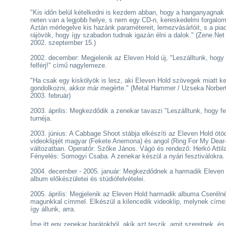
"Kis időn belül kételkedni is kezdem abban, hogy a hanganyagnak
neten van a legjobb helye, s nem egy CD-n, kereskedelmi forgalo
Aztán mérlegelve kis hazánk paramétereit, lemezvásárlóit, s a piac
rájövök, hogy így szabadon tudnak igazán élni a dalok." (Zene.Net 
2002. szeptember 15.)
2002. december: Megjelenik az Eleven Hold új, "Leszálltunk, hogy
felférj!" című nagylemeze.
"Ha csak egy kiskölyök is lesz, aki Eleven Hold szövegek miatt ke
gondolkozni, akkor már megérte." (Metal Hammer / Uzseka Norbert
2003. február)
2003. április: Megkezdődik a zenekar tavaszi "Leszálltunk, hogy felf
turnéja.
2003. június: A Cabbage Shoot stábja elkészíti az Eleven Hold ötö
videoklipjét magyar (Fekete Anemona) és angol (Ring For My Dear
változatban. Operatőr: Szőke János. Vágó és rendező: Herkó Attil
Fényelés: Somogyi Csaba. A zenekar készül a nyári fesztiválokra.
2004. december - 2005. január: Megkezdődnek a harmadik Eleven 
album előkészületei és stúdiófelvételei.
2005. április: Megjelenik az Eleven Hold harmadik albuma Cseréln
magunkkal címmel. Elkészül a kilencedik videoklip, melynek címe
így állunk, arra.
Íme itt egy zenekar barátokból, akik azt teszik, amit szeretnek, és