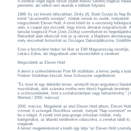
A zenekar végét egyik társuk (ifjabb Marosi Sándor) tragikus halála
jelentette, aki nélkül nem akarták a többiek folytatni.
1998: Az ezt követő időszakban, Dinky (ifj. Bodó Gyula) és Nap B
körüli "utcazenélős turnéján", íródtak versek és zenék, melyekből
megszületett Eleven Hold. A rövid kitérő és a veszteség feldolgoz
után, a csapat újra összeáll, hogy közös álmukat megvalósítsák. 
társulat kiegészül Psot (Joós Zsófia) személyével és hegedűjátéká
Rekordidő alatt elkészült már az új névvel, a Majdnem demóanyag
mely részvételt biztosított az Országos Dalostalálkozóra, Gödöllőr
Ezen a fesztiválon fedezi fel őket az EMI Magyarország vezetője,
Lekács Edina, aki tárgyalások után leszerződteti a zenekart.
Megszületik az Eleven Hold
A demó a székesfehérvári Pont Mi stúdióban, a lemez pedig a bud
Pódium Stúdióban készült Jenei Szilveszter segédletével.
"És most itt egy debütáló lemez, amelyről olyan angyalarcú fiatalo
muzsikálnak, akik számára mintha nem létező fogalmak lennének
a szóösszetételek, mint a szórakoztatóipar vagy farkastörvény." (-
Wanted / 2000. március)
2000. március. Megjelenik az első Eleven Hold album, Eleven Hol
címmel. A szövegek filozófikus versek, melyek "Nap szemével" m
be a világot. A zenék Irish-pop-grunge stílusban íródtak, mely
kategóriákat, az állandó kérdésekre válaszolva, a zenekar talált ki,
magának.
A lemez megjelenésével a kiadó úgy látja "az Eleven Hold személ