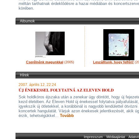
méltán tarthatnak érdeklődésre a hazai médiában és koncertszerv
körében.
Albumok
Cserélnénk magunkkal
(2005)
Leszálltunk, hogy felférj!
(2
Hírek
2007. április 12. 22:24
ÚJ ÉNEKESSEL FOLYTATNÁ AZ ELEVEN HOLD
Sok holdkóros éjszaka után a zenekar úgy döntött, hogy új fejezet
kezd életében. Az Eleven Hold új énekessel folytatva pályafutását,
igyekszik új ötletekkel, a korábbinál is nagyobb lendülettel ötvözni 
koncertek hangulatát. Várjuk azon énekesek jelentkezését, akik ú
érzik, tehetségükkel...
Tovább
Impresszum
Médiaajánlat
Adatvé