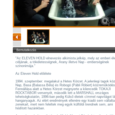
Bemutatkozás
"Az ELEVEN HOLD elnevezés alkimista jelkép, mely az emberi él
céljának, a tökéletességnek, Arany illetve Nap - emberségének
szinonimája."
Az Eleven Hold előélete
1994. szeptember: megalakul a Hetes Körzet. A jelenlegi tagok köz
Nap, Basa (Balassa Béla) és Robogó (Pábli Róbert) közreműködés
Fennállása alatt a Hetes Körzet megnyerte a kilencedik TOKAJI
ROCKTÁBOR versenyét, második lett a MARSHALL országos
tehetségkutatón, 1996-ban pedig Külső életek címmel napvilágot lá
hanganyaguk. Az elért eredmények ellenére egy kiadó sem vállalta 
zenekart, mert nem feleltek meg egyik külföldi trendnek sem, ami
hódított hazánkban.