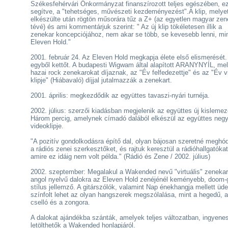
Székesfehérvári Önkormányzat finanszírozott teljes egészében, ez
segítve, a "tehetséges, művészeti kezdeményezést".A klip, melye
elkészülte után rögtön műsorára tűz a Z+ (az egyetlen magyar zen
tévé) és ami kommentárjuk szerint: " Az új klip tökéletesen illik a
zenekar koncepciójához, nem akar se több, se kevesebb lenni, mi
Eleven Hold."
2001. február 24. Az Eleven Hold megkapja élete első elismerését.
egyből kettőt. A budapesti Wigwam által alapított ARANYNYÍL, mel
hazai rock zenekarokat díjaznak, az "Év felfedezettje" és az "Év v
klipje" (Hiábavaló) díjjal jutalmazzák a zenekart.
2001. április: megkezdődik az együttes tavaszi-nyári turnéja.
2002. július: szerzői kiadásban megjelenik az együttes új kislemez
Három percig, amelynek címadó dalából elkészül az együttes neg
videoklipje.
"A pozitív gondolkodásra építő dal, olyan bájosan szeretné meghód
a rádiós zenei szerkesztőket, és rajtuk keresztül a rádióhallgatókat
amire ez idáig nem volt példa." (Rádió és Zene / 2002. július)
2002. szeptember: Megalakul a Wakended nevű "virtuális" zenekar
angol nyelvű dalokra az Eleven Hold zenéjénél keményebb, doom-
stílus jellemző. A gitárszólók, valamint Nap énekhangja mellett üde
színfolt lehet az olyan hangszerek megszólalása, mint a hegedű, a
cselló és a zongora.
A dalokat ajándékba szánták, amelyek teljes változatban, ingyene
letölthetők a Wakended honlapjáról.