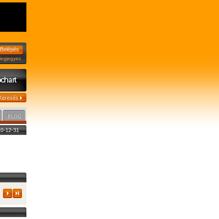
jegyez
010-12-31