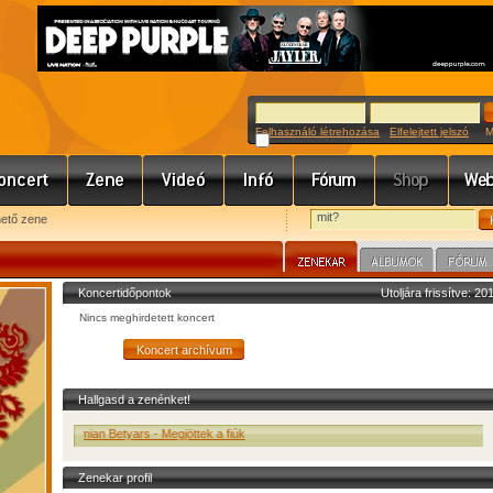
Felhasználó létrehozása
Elfelejtett jelszó
Meg
hető zene
Koncertidőpontok
Utoljára frissítve: 2
Nincs meghirdetett koncert
Hallgasd a zenénket!
Bohemian Betyars - Megjöttek a fiúk
Zenekar profil