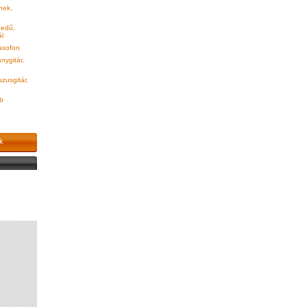
ek,
edű,
ál
xofon
anygitár,
zusgitár,
b
k