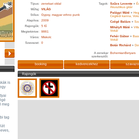
Típus:
zenekari oldal
Tagok:
Szűcs Levente
»
Én
Akusztikus gitár
Műfaj:
VILÁG
Palágyi Máté
»
Heg
Stílus:
Gypsy, magyar ethno punk
Ceglédi kanna, Vok
Alapítva:
2009
Czégé Balázs
»
Sza
Rajongók:
5 fő
Mihályfi Máté
»
Vill
Vokál
Megtekintve:
9861
Fehér Gábor
»
Bass
Város:
Miskolc
Vokál
Szavazat:
0
Botár Richárd
»
Do
A zenekar
BohemianBetyars
szerkesztői:
booking
kedvencekhez
szavazo
Rajongók
kák is
 egy
tyai
zégé
el meg
bi tag
Két
leves,