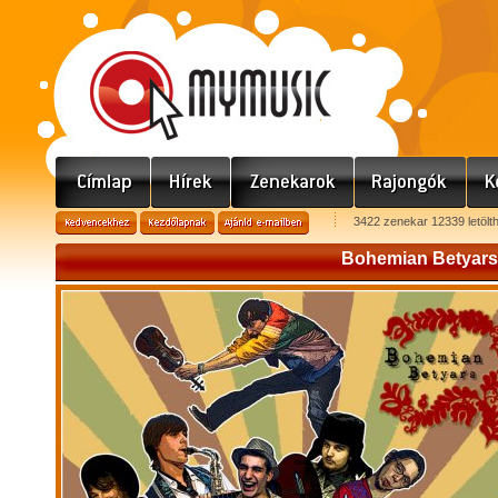
3422 zenekar 12339 letölt
Bohemian Betyars