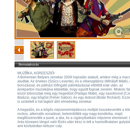
Bemutatkozás
MUZÍÍÍKA, AGREESZIÓ!
A Bohemian Betyars zenekar 2009 hajnalán alakult, amikor még a macs
aludtak. Az énekes (Szűcs Levente), és a villanygitáros (Mihályfi Máté),
borozással, és pálházi lófingató pálinkázással eltöltött este után, az
árokparton muzsikálva kitalálták, hogy együtt fognak zenélni. Miskolc fat
közül toboroztak még egy hegedűst (Palágyi Máté), egy saxofonost (C
Balázs), egy bőgőst (Fehér Gábor), és egy dobost (Botár Richárd). Ezz
is született a hat tagból álló elmebeteg zenekar.
A hegedűs, és a bőgős népzenei/néptáncos múltját összekeverték a töb
rockos, alternatív vonalával, beleöntötték egy nagy kondérba, majd
megfűszerezték a punk, a ska, és a cigány/balkáni népzene elemeivel. 
órás közepes lángol való főzés után kész is lett a hamisíthatalan gulyás
ami köztudottan kétszer csíp.