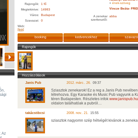
»
ének-szöveg
Rajongók:
1 fő
Vincze Beáta- FRI
Megtekintve:
14983
Város:
Budapest
A zenekar
abba
szerkesztői:
Szavazat:
0
Web:
[link]
booking
kedvencekhez
szavazo
Rajongók
Hozzászólások
Janis Pub
2012. márc.. 26.
09:37
,
őn,
Sziasztok zenekarok! Ez a reg a Janis Pub nevében 
sági
létrehozva. Egy Karaoke és Music Pub vagyunk a Ká
téren Budapesten. Részletes infok
www.janispub.hu
oldalon találhatóak a pubról....
takácstibcsi
2008. nov.. 21.
15:55
sziasztok nagyomn szép hétvégét kivánok a zeneka
. Az
t.