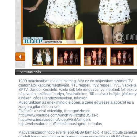
Bemutatkozás
1999 márciusában alakultunk meg. Már ez év májusában számos TV
csatornától kaptunk meghívást. RTL reggeli, TV2 reggeli, TV1, Napkelte
BPTV, Dáridó, Koostoló. Azóta sok féle rendezvényen léptünk fel: esküv
házavatón, szülinapi partyn, fesztiválokon, '80-as évek buliján, jótékony
estéken, céges rendezvényeken, bálokon.
Műsorunkban az ének mindig élőben, a zene egyrésze alapokról és a
zongora,gitár élőben szól.
Elkészűlt az első videoklip, itt megnézheted
http://www.youtube.com/watch?v=NxqhgUSRs-o
http://www.indavideo.hu/video/ABBAsingers
http://webcsatorna.hu/filmek/abbasingers_oneofus
Magyarországon több éve fellépő ABBA formáció, 4 tagú tribute zenekar
eredeti hangszerelésben és hangnemben énekeljük az ABBA slágereke