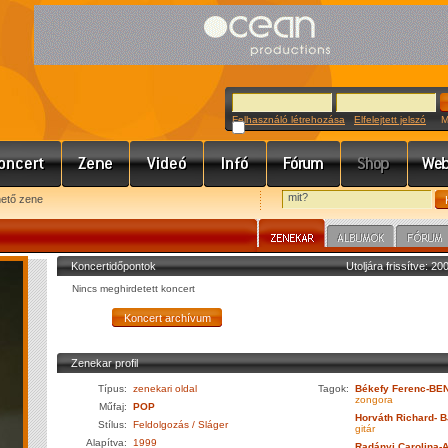
Felhasználó létrehozása
Elfelejtett jelszó
Meg
hető zene
Koncertidőpontok
Utoljára frissítve: 2
Nincs meghirdetett koncert
Zenekar profil
Típus:
zenekari oldal
Tagok:
Békefy Ferenc-BE
zongora
Műfaj:
POP
Horváth Richard- 
Stílus:
Feldolgozás / Sláger
gitár
Alapítva:
1999
Radányi Carolina