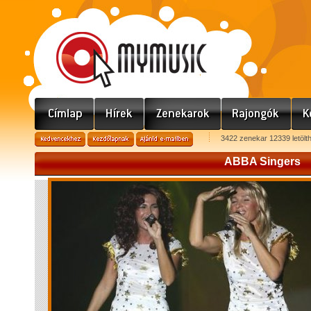
3422 zenekar 12339 letölt
ABBA Singers