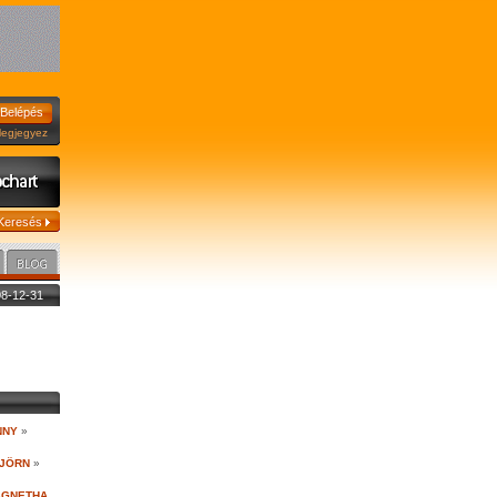
jegyez
008-12-31
NNY
»
BJÖRN
»
-AGNETHA