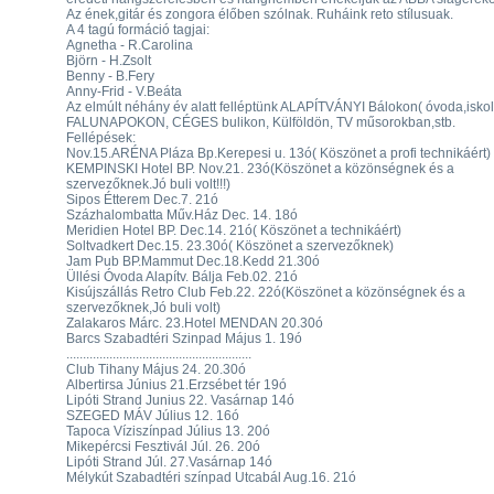
Az ének,gitár és zongora élőben szólnak. Ruháink reto stílusuak.
A 4 tagú formáció tagjai:
Agnetha - R.Carolina
Björn - H.Zsolt
Benny - B.Fery
Anny-Frid - V.Beáta
Az elmúlt néhány év alatt felléptünk ALAPÍTVÁNYI Bálokon( óvoda,iskol
FALUNAPOKON, CÉGES bulikon, Külföldön, TV műsorokban,stb.
Fellépések:
Nov.15.ARÉNA Pláza Bp.Kerepesi u. 13ó( Köszönet a profi technikáért)
KEMPINSKI Hotel BP. Nov.21. 23ó(Köszönet a közönségnek és a
szervezőknek.Jó buli volt!!!)
Sipos Étterem Dec.7. 21ó
Százhalombatta Műv.Ház Dec. 14. 18ó
Meridien Hotel BP. Dec.14. 21ó( Köszönet a technikáért)
Soltvadkert Dec.15. 23.30ó( Köszönet a szervezőknek)
Jam Pub BP.Mammut Dec.18.Kedd 21.30ó
Üllési Óvoda Alapítv. Bálja Feb.02. 21ó
Kisújszállás Retro Club Feb.22. 22ó(Köszönet a közönségnek és a
szervezőknek,Jó buli volt)
Zalakaros Márc. 23.Hotel MENDAN 20.30ó
Barcs Szabadtéri Szinpad Május 1. 19ó
........................................................
Club Tihany Május 24. 20.30ó
Albertirsa Június 21.Erzsébet tér 19ó
Lipóti Strand Junius 22. Vasárnap 14ó
SZEGED MÁV Július 12. 16ó
Tapoca Víziszínpad Július 13. 20ó
Mikepércsi Fesztivál Júl. 26. 20ó
Lipóti Strand Júl. 27.Vasárnap 14ó
Mélykút Szabadtéri színpad Utcabál Aug.16. 21ó