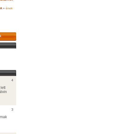
DA
»
ének
k
4
lett
lvin
3
rnak