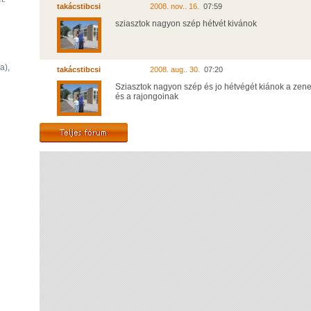
takácstibcsi
2008. nov.. 16.
07:59
sziasztok nagyon szép hétvét kivánok
a),
takácstibcsi
2008. aug.. 30.
07:20
Sziasztok nagyon szép és jo hétvégét kiánok a zen
és a rajongoinak