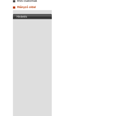
RSS csatornák
Hiányzó oldal
Hirdetés