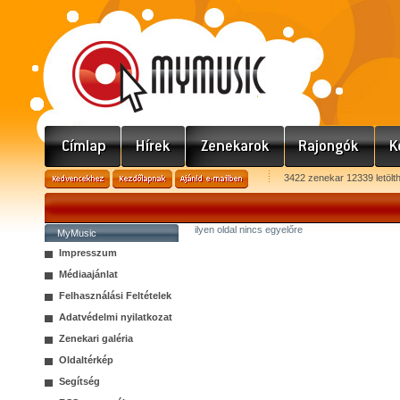
3422 zenekar 12339 letölt
ilyen oldal nincs egyelőre
MyMusic
Impresszum
Médiaajánlat
Felhasználási Feltételek
Adatvédelmi nyilatkozat
Zenekari galéria
Oldaltérkép
Segítség