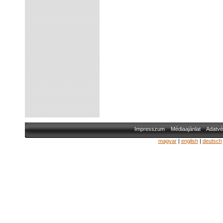
Impresszum
Médiaajánlat
Adatvé
magyar
|
english
|
deutsch