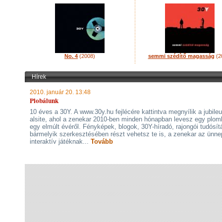
No. 4
(2008)
semmi szédítő magasság
(2
Hírek
2010. január 20. 13:48
Plobálunk
10 éves a 30Y. A www.30y.hu fejlécére kattintva megnyílik a jubile
alsite, ahol a zenekar 2010-ben minden hónapban levesz egy plom
egy elmúlt évéről. Fényképek, blogok, 30Y-híradó, rajongói tudósít
bármelyik szerkesztésében részt vehetsz te is, a zenekar az ünne
interaktív játéknak...
Tovább