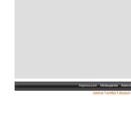
Impresszum
Médiaajánlat
Adatvé
magyar
|
english
|
deutsch