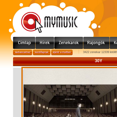
3422 zenekar 12339 letölt
30Y