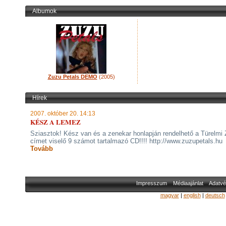
Albumok
Zuzu Petals DEMO
(2005)
Hírek
2007. október 20. 14:13
KÉSZ A LEMEZ
Sziasztok! Kész van és a zenekar honlapján rendelhető a Türelmi
címet viselő 9 számot tartalmazó CD!!!! http://www.zuzupetals.hu
Tovább
Impresszum
Médiaajánlat
Adatvé
magyar
|
english
|
deutsch