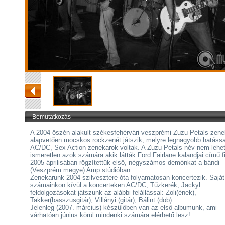
Bemutatkozás
A 2004 őszén alakult székesfehérvári-veszprémi Zuzu Petals zene
alapvetően mocskos rockzenét játszik, melyre legnagyobb hatássa
AC/DC, Sex Action zenekarok voltak. A Zuzu Petals név nem lehe
ismeretlen azok számára akik látták Ford Fairlane kalandjai című f
2005 áprilisában rögzítettük első, négyszámos demónkat a bándi
(Veszprém megye) Amp stúdióban.
Zenekarunk 2004 szilvesztere óta folyamatosan koncertezik. Saját
számainkon kívül a koncerteken AC/DC, Tűzkerék, Jackyl
feldolgozásokat játszunk az alábbi felállással: Zoli(ének),
Takker(basszusgitár), Villányi (gitár), Bálint (dob).
Jelenleg (2007. március) készülőben van az első albumunk, ami
várhatóan június körül mindenki számára elérhető lesz!