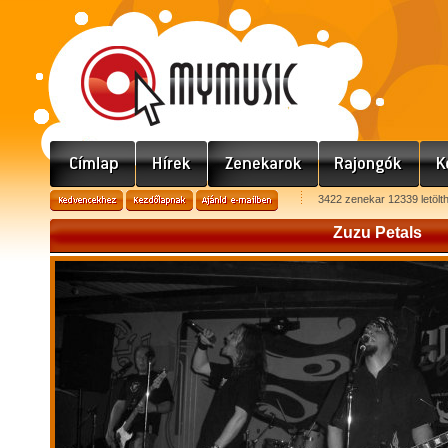
3422 zenekar 12339 letölt
Zuzu Petals