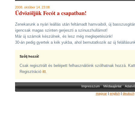
2008. október 14. 23:08
Üdvözöljük Fecót a csapatban!
Zenekarunk a nyári leállás után feltámadt hamvaiból, új basszusgitá
igencsak magas szinten gerjeszti a szinuszhullámot!
Már új számok készülnek, és lesz még meglepetésünk!
30-án pedig gyertek a kék yukba, ahol bemutatkozik az új felállásun
Szólj hozzá!
Csak regisztrált és belépett felhasználóink szólhatnak hozzá. Kat
Regisztráció
itt
.
Impresszum
Médiaajánlat
Adatvé
magyar
|
english
|
deutsch