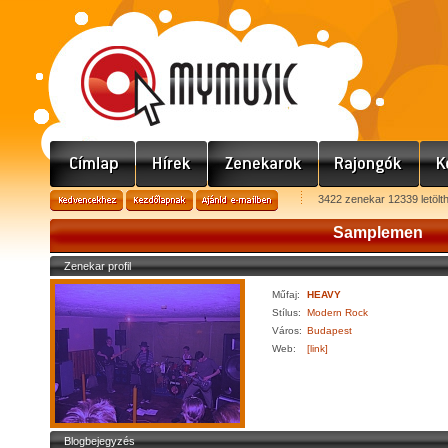
3422 zenekar 12339 letölt
Samplemen
Zenekar profil
Műfaj:
HEAVY
Stílus:
Modern Rock
Város:
Budapest
Web:
[link]
Blogbejegyzés