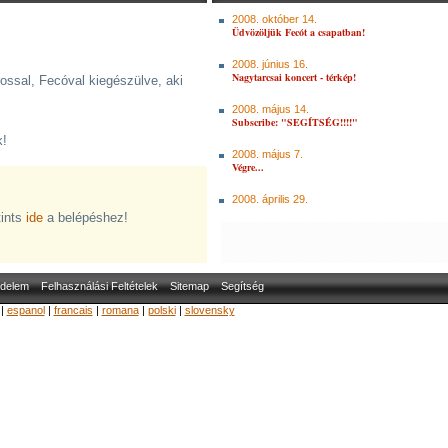
2008. október 14.
Üdvözöljük Fecót a csapatban!
2008. június 16.
Nagytarcsai koncert - térkép!
rossal, Fecóval kiegészülve, aki
2008. május 14.
Subscribe: "SEGÍTSÉG!!!!"
k!
2008. május 7.
Végre...
2008. április 29.
tints
ide
a belépéshez!
delem
Felhasználási Feltételek
Sitemap
Segítség
|
espanol
|
francais
|
romana
|
polski
|
slovensky