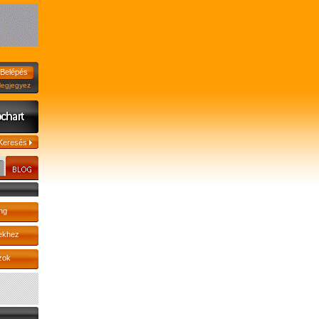
jegyez
ng
ekhez
zok