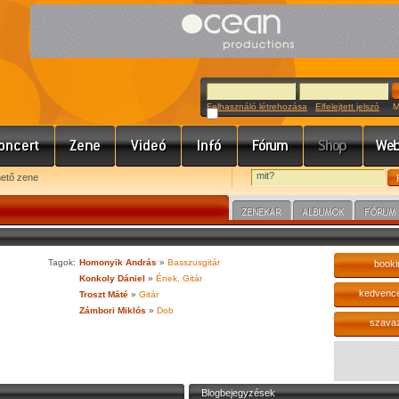
Felhasználó létrehozása
Elfelejtett jelszó
Meg
hető zene
Tagok:
Homonyik András
»
Basszusgitár
booki
Konkoly Dániel
»
Ének, Gitár
kedvenc
Troszt Máté
»
Gitár
Zámbori Miklós
»
Dob
szava
Blogbejegyzések