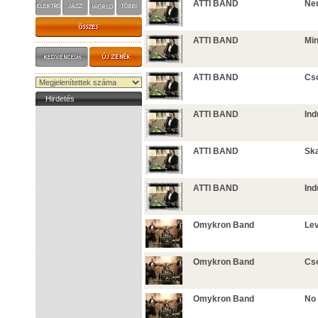
ATTI BAND
Ne
ATTI BAND
Min
ATTI BAND
Cs
Hirdetés
ATTI BAND
Ind
ATTI BAND
Ska
ATTI BAND
Ind
Omykron Band
Lev
Omykron Band
Csó
Omykron Band
No