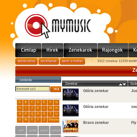
3422 zenekar 12339 letölt
Z
Listázás
Zenekar
Szá
Glória zenekar
Jus
A
B
C
D
E
F
G
Glória zenekar
swa
H
I
J
K
L
M
N
O
P
Q
R
S
T
U
V
W
X
Y
Z
Összes
Bravo zenekar
Fly