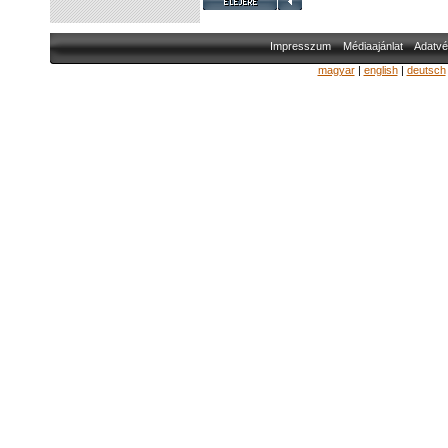
Impresszum
Médiaajánlat
Adatvé
magyar
|
english
|
deutsch