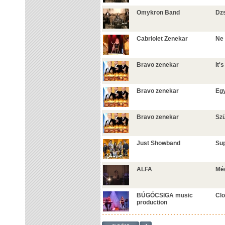
Omykron Band
Dzs
Cabriolet Zenekar
Ne 
Bravo zenekar
It'
Bravo zenekar
Egy
Bravo zenekar
Szü
Just Showband
Su
ALFA
Mé
BÚGÓCSIGA music
Clo
production