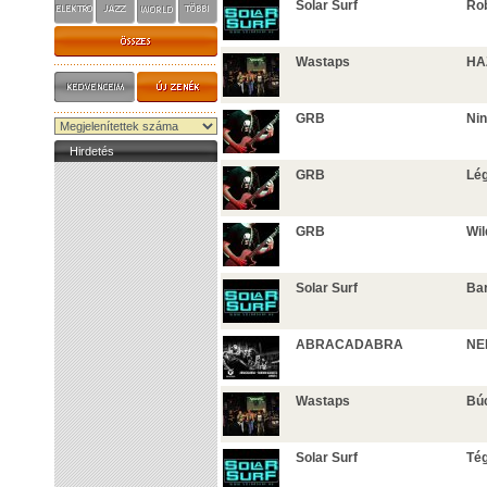
Solar Surf
Rob
Wastaps
HA
GRB
Nin
Hirdetés
GRB
Lég
GRB
Wil
Solar Surf
Bar
ABRACADABRA
NE
Wastaps
Bú
Solar Surf
Té