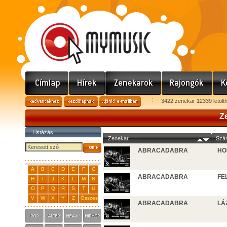
3422 zenekar 12339 letölt
Z
Listázás
Zenekar
Szá
ABRACADABRA
HO
A
B
C
D
E
F
G
ABRACADABRA
FE
H
I
J
K
L
M
N
O
P
Q
R
S
T
U
V
W
X
Y
Z
Összes
ABRACADABRA
LÁ