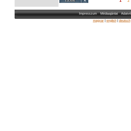
1
2
Impresszum
Médiaajánlat
Adatvé
magyar
|
english
|
deutsch