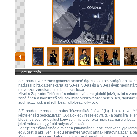
Bemutatkozás
A Zapruder zenéjének gyökerei sokfelé ágaznak a rock világában. Rend
hatással bírtak a zenekarra az '50-es, '60-as és a '70-es évek meghatár
művészei, zenekarai, műfajai és stílusai.
Mivel a Zapruder "ízlésére" a mindenevő a megfelelő jelző, ezért a zen
zenéjében a következő stílusok mind visszaköszönnek: blues, rhythm'n'
soul, jazz, rock and roll, beat, folk-beat, folk-rock...
A Zapruder - e rengeteg hatás "közreműködésével" (is) - kialakult zenéj
képtelenség beskatulyázni. A dalok egy része egyfajta - a bandára jelle
blues- és soulrock stílust képvisel, míg a zenekar más számaira a beat-
jelző volna a nagyjából helyes választás.
Zenéje és előadásmódja minden pillanatában igazi szenvedély jellemzi
együttest, s aki ilyen jellegű élményre vágyik annak kihagyhatatlan a b
Midnight Train című - kétórás - műsorának meghallgatása, átélése.