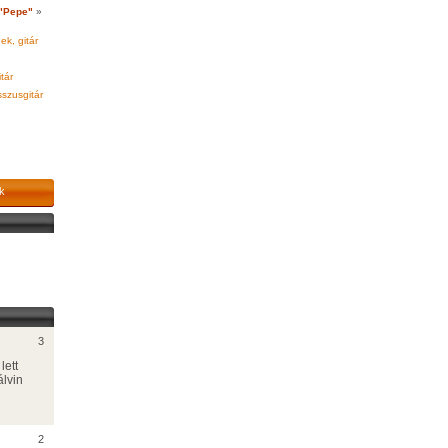
 "Pepe"
»
ek, gitár
tár
szusgitár
k
3
lett
lvin
2