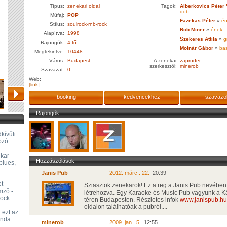
Típus:
zenekari oldal
Tagok:
Alberkovics Péter
dob
Műfaj:
POP
Fazekas Péter
»
én
Stílus:
soulrock-rnb-rock
Rob Miner
»
ének
Alapítva:
1998
Szekeres Attila
»
gi
Rajongók:
4 fő
Molnár Gábor
»
bas
Megtekintve:
10448
Város:
Budapest
A zenekar
zapruder
szerkesztői:
minerob
Szavazat:
0
Web:
[link]
booking
kedvencekhez
szavazo
Rajongók
kívűli
ozó
ekar
Hozzászólások
blues,
Janis Pub
2012. márc.. 22.
20:39
ét
Sziasztok zenekarok! Ez a reg a Janis Pub nevében 
mző -
létrehozva. Egy Karaoke és Music Pub vagyunk a Ká
rock
téren Budapesten. Részletes infok
www.janispub.hu
oldalon találhatóak a pubról....
 ezt az
anda
minerob
2009. jan.. 5.
12:55