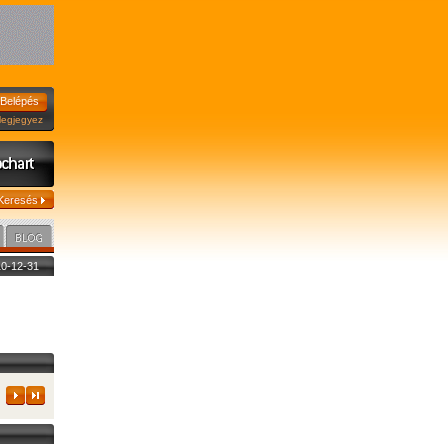
jegyez
010-12-31