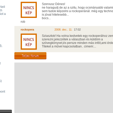
Szervusz Dénes!
Neil
ne haragudj de az a szitu, hogy ocsmányabb valamit
ch
sem tudok képzelni a rockoperánál. még egy techn
Got a
is jóval hitelesebb...
bocs...
rob
rockopera
2008. dec.. 11.
17:02
Sziasztok! Ha volna kedvetek egy rockoperához zen
szerezni,jelezzétek a válaszban és küldöm a
szövegkönyvet,és persze minden más infót,ami érd
),
Titeket a művel kapcsolatban.. cimem:...
t
5)
pont