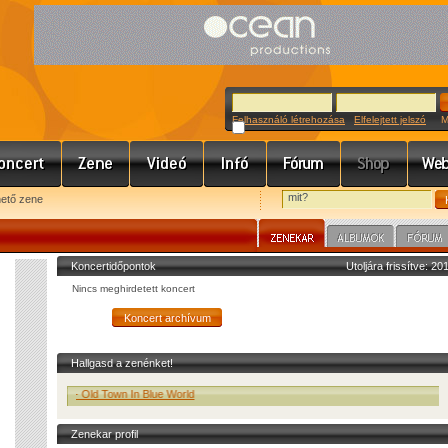
Felhasználó létrehozása
Elfelejtett jelszó
Meg
hető zene
Koncertidőpontok
Utoljára frissítve: 2
Nincs meghirdetett koncert
Hallgasd a zenénket!
Zapruder - Old Town In Blue World
Zenekar profil