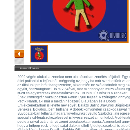
Bemutatkozás
2002 végén alakult a zenekar nem utolsósorban zenélés céljából. Egy 
ötlet pattant ki a fejünkből, mégpedig az, hogy ha már szert tettünk vala
az általunk preferált hangszerekre, akkor miért ne szólaltatnánk meg az
együtt, összhangban? Jó mi? Szóval, már mindannyian muzsikálunk eg
itt-ott és egyszercsak összetalálkoztunk...BUMM! És kész is a zenekar!
Ének, ritmusgitár, vokál poszton Petrik Gyuri teljesít. A szólógitár vinnyo
Petrik Nándi, aki már a méltán népszerű BlaBlában és a Doors
Emlékzenekarban is letette névjegyét. Balázs Bálint Bravúros Bőgős-Ba
Bénekes, Bokálos...beh' brilliáns! A dobok könyörtelen csapkodásával 
Búvópatakban felhívta magára figyelmünket Szüllő Szabolcs, aki egés
speciális cd-lejátszókezelésével is kiveszi részét a munkából. A cd-lejá
pedig a privát gyártmányú zenei gépalapokat nyomja. A zenénkről annyi
hogy a britpop-rock jellegű saját dalok mellett feldolgozásokkal is bíbe
többek között Lenny Kravitz, Robbie Williams, Ákos stb. opuszok előadá