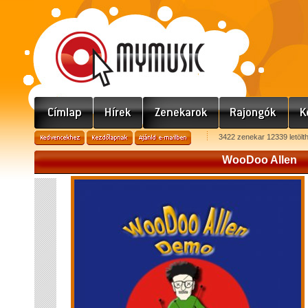
3422 zenekar 12339 letölt
WooDoo Allen