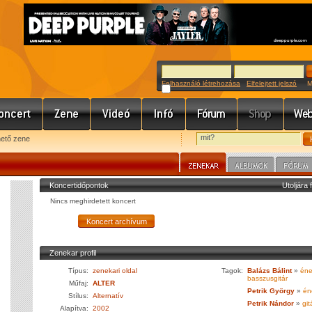
Felhasználó létrehozása
Elfelejtett jelszó
Meg
hető zene
Koncertidőpontok
Utoljára 
Nincs meghirdetett koncert
Zenekar profil
Típus:
zenekari oldal
Tagok:
Balázs Bálint
»
éne
basszusgitár
Műfaj:
ALTER
Petrik György
»
éne
Stílus:
Alternatív
Petrik Nándor
»
git
Alapítva:
2002