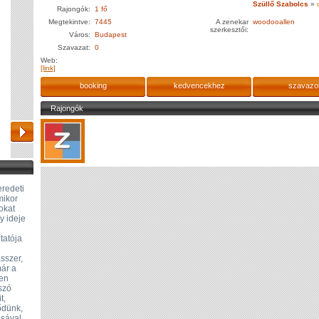
Szüllő Szabolcs
»
Rajongók:
1 fő
Megtekintve:
7445
A zenekar
woodooallen
szerkesztői:
Város:
Budapest
Szavazat:
0
Web:
[link]
booking
kedvencekhez
szavazo
Rajongók
eredeti
mikor
okat
y ideje
gtatója
sszer,
már a
zen
tszó
t,
lődünk,
sával.