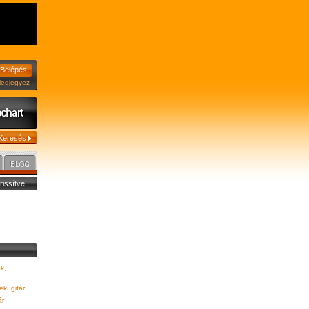
jegyez
frissítve:
k,
k, gitár
ár