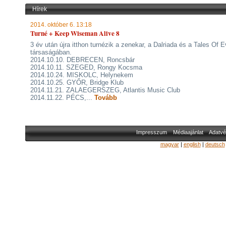
Hírek
2014. október 6. 13:18
Turné + Keep Wiseman Alive 8
3 év után újra itthon turnézik a zenekar, a Dalriada és a Tales Of 
társaságában.
2014.10.10. DEBRECEN, Roncsbár
2014.10.11. SZEGED, Rongy Kocsma
2014.10.24. MISKOLC, Helynekem
2014.10.25. GYŐR, Bridge Klub
2014.11.21. ZALAEGERSZEG, Atlantis Music Club
2014.11.22. PÉCS,...
Tovább
Impresszum
Médiaajánlat
Adatvé
magyar
|
english
|
deutsch