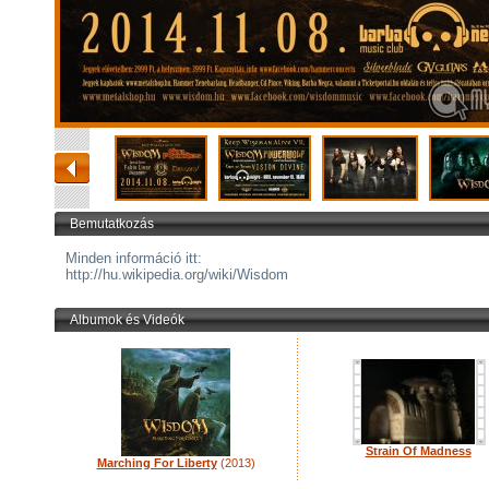
Bemutatkozás
Minden információ itt:
http://hu.wikipedia.org/wiki/Wisdom
Albumok és Videók
Strain Of Madness
Marching For Liberty
(2013)