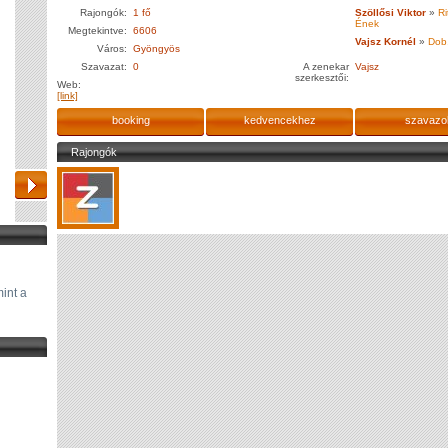
Rajongók:
1 fő
Szöllősi Viktor
»
Ri
Ének
Megtekintve:
6606
Vajsz Kornél
»
Dob
Város:
Gyöngyös
Szavazat:
0
A zenekar
Vajsz
szerkesztői:
Web:
[link]
booking
kedvencekhez
szavazo
Rajongók
int a