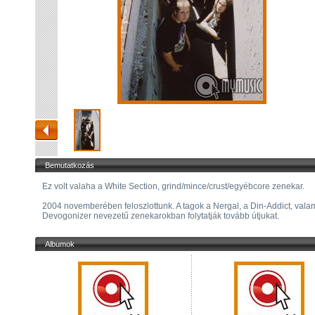
Bemutatkozás
Ez volt valaha a White Section, grind/mince/crust/egyébcore zenekar.
2004 novemberében feloszlottunk. A tagok a Nergal, a Din-Addict, valam
Devogonizer nevezetű zenekarokban folytatják tovább útjukat.
Albumok