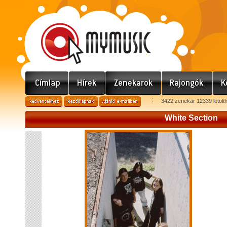
3422 zenekar 12339 letölt
White Section