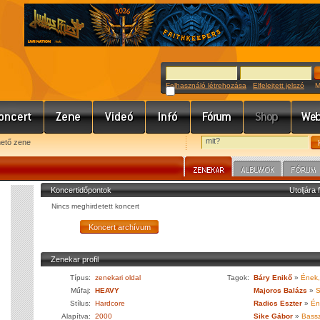
Felhasználó létrehozása
Elfelejtett jelszó
Meg
hető zene
Koncertidőpontok
Utoljára 
Nincs meghirdetett koncert
Zenekar profil
Típus:
zenekari oldal
Tagok:
Báry Enikő
»
Ének,
Műfaj:
HEAVY
Majoros Balázs
»
S
Stílus:
Hardcore
Radics Eszter
»
Én
Alapítva:
2000
Sike Gábor
»
Bassz