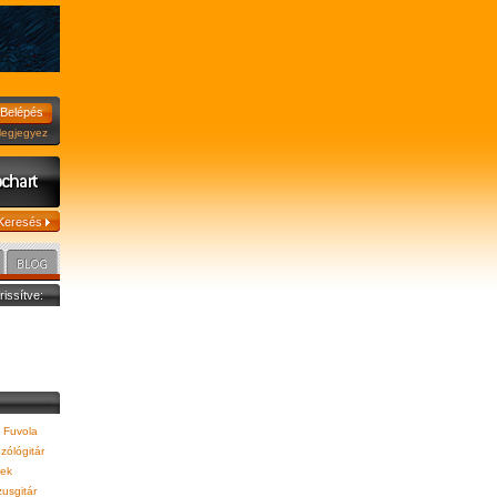
jegyez
frissítve:
 Fuvola
zólógitár
ek
usgitár