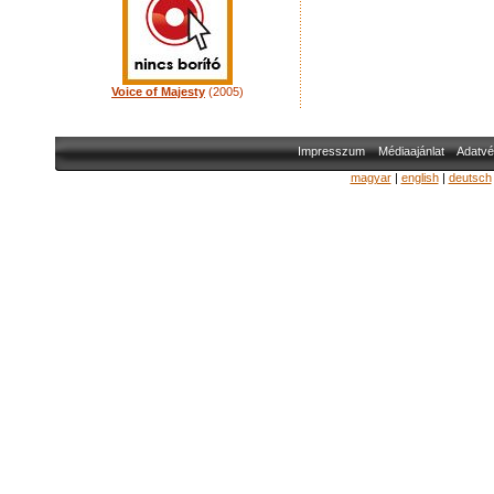
Voice of Majesty
(2005)
Impresszum
Médiaajánlat
Adatvé
magyar
|
english
|
deutsch