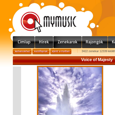
3422 zenekar 12339 letölt
Voice of Majesty