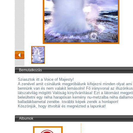
Bemutatkozás
Sziasztok itt a Voice of Majesty!
A zenével amit csinálunk megpróbálunk kifejezni minden olyat ami
bennünk van és nem valakit lemásolni! Fő irányvonal az illuzórikus
látszatvilág mögötti Valóság kinyílvánítása! Ezt a látomást megpró
beleültetni egy néha harapósan kemény nu-metzalba néha dallam
balladákbametal zenébe. további képek zenék a honlapon!
Köszönjük, hogy ittvoltál és megnézted a lapunkat!
Albumok