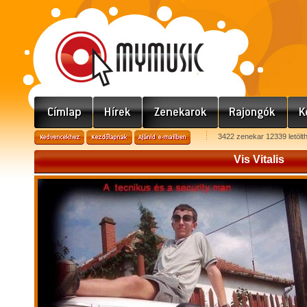
3422 zenekar 12339 letölt
Vis Vitalis