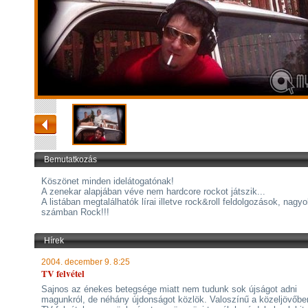
Bemutatkozás
Köszönet minden idelátogatónak!
A zenekar alapjában véve nem hardcore rockot játszik...
A listában megtalálhatók lírai illetve rock&roll feldolgozások, nagy
számban Rock!!!
Hírek
2004. december 9. 8:25
TV felvétel
Sajnos az énekes betegsége miatt nem tudunk sok újságot adni
magunkról, de néhány újdonságot közlök. Valoszínű a közeljövőbe