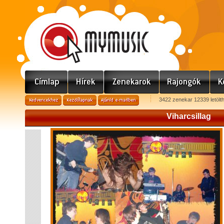
3422 zenekar 12339 letölt
Viharcsillag