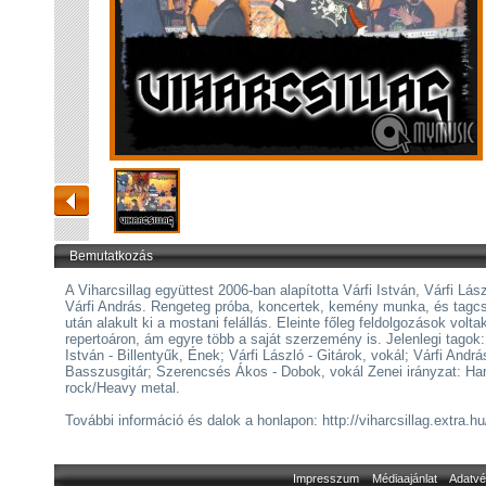
Bemutatkozás
A Viharcsillag együttest 2006-ban alapította Várfi István, Várfi Lás
Várfi András. Rengeteg próba, koncertek, kemény munka, és tagc
után alakult ki a mostani felállás. Eleinte főleg feldolgozások volta
repertoáron, ám egyre több a saját szerzemény is. Jelenlegi tagok:
István - Billentyűk, Ének; Várfi László - Gitárok, vokál; Várfi Andrá
Basszusgitár; Szerencsés Ákos - Dobok, vokál Zenei irányzat: Ha
rock/Heavy metal.
További információ és dalok a honlapon: http://viharcsillag.extra.h
Impresszum
Médiaajánlat
Adatvé