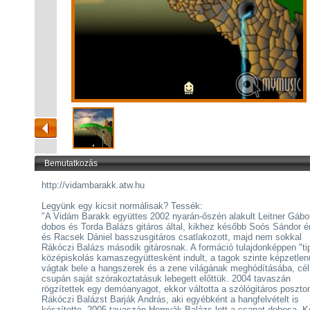
Bemutatkozás
http://vidambarakk.atw.hu
Legyünk egy kicsit normálisak? Tessék:
"A Vidám Barakk együttes 2002 nyarán-őszén alakult Leitner Gábo
dobos és Torda Balázs gitáros által, kikhez később Soós Sándor 
és Racsek Dániel basszusgitáros csatlakozott, majd nem sokkal
Rákóczi Balázs második gitárosnak. A formáció tulajdonképpen "ti
középiskolás kamaszegyüttesként indult, a tagok szinte képzetlen
vágtak bele a hangszerek és a zene világának meghódításába, cél
csupán saját szórakoztatásuk lebegett előttük. 2004 tavaszán
rögzítettek egy demóanyagot, ekkor váltotta a szólógitáros poszto
Rákóczi Balázst Barják András, aki egyébként a hangfelvételt is
készítette. 2005 tavaszán Hornyák Balázs lett a csapat dobosa. K