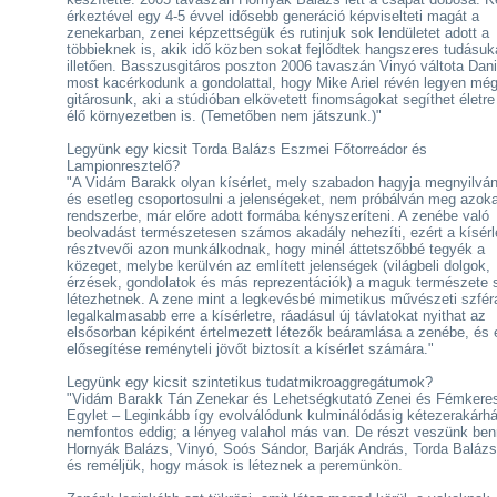
érkeztével egy 4-5 évvel idősebb generáció képviselteti magát a
zenekarban, zenei képzettségük és rutinjuk sok lendületet adott a
többieknek is, akik idő közben sokat fejlődtek hangszeres tudásuk
illetően. Basszusgitáros poszton 2006 tavaszán Vinyó váltota Dani
most kacérkodunk a gondolattal, hogy Mike Ariel révén legyen mé
gitárosunk, aki a stúdióban elkövetett finomságokat segíthet életre
élő környezetben is. (Temetőben nem játszunk.)"
Legyünk egy kicsit Torda Balázs Eszmei Főtorreádor és
Lampionresztelő?
"A Vidám Barakk olyan kísérlet, mely szabadon hagyja megnyilván
és esetleg csoportosulni a jelenségeket, nem próbálván meg azoka
rendszerbe, már előre adott formába kényszeríteni. A zenébe való
beolvadást természetesen számos akadály nehezíti, ezért a kísérl
résztvevői azon munkálkodnak, hogy minél áttetszőbbé tegyék a
közeget, melybe kerülvén az említett jelenségek (világbeli dolgok,
érzések, gondolatok és más reprezentációk) a maguk természete s
létezhetnek. A zene mint a legkevésbé mimetikus művészeti szfér
legalkalmasabb erre a kísérletre, ráadásul új távlatokat nyithat az
elsősorban képiként értelmezett létezők beáramlása a zenébe, és
elősegítése reményteli jövőt biztosít a kísérlet számára."
Legyünk egy kicsit szintetikus tudatmikroaggregátumok?
"Vidám Barakk Tán Zenekar és Lehetségkutató Zenei és Fémkere
Egylet – Leginkább így evolválódunk kulminálódásig kétezerakárhá
nemfontos eddig; a lényeg valahol más van. De részt veszünk ben
Hornyák Balázs, Vinyó, Soós Sándor, Barják András, Torda Balázs
és reméljük, hogy mások is léteznek a peremünkön.