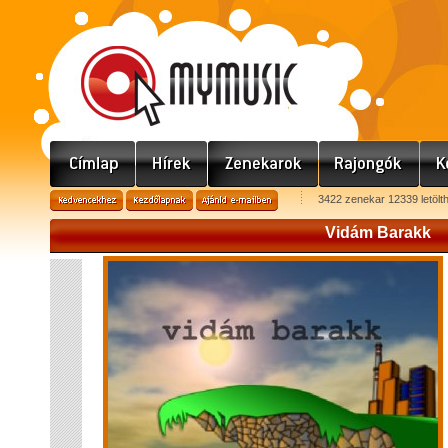
3422 zenekar 12339 letölt
Vidám Barakk