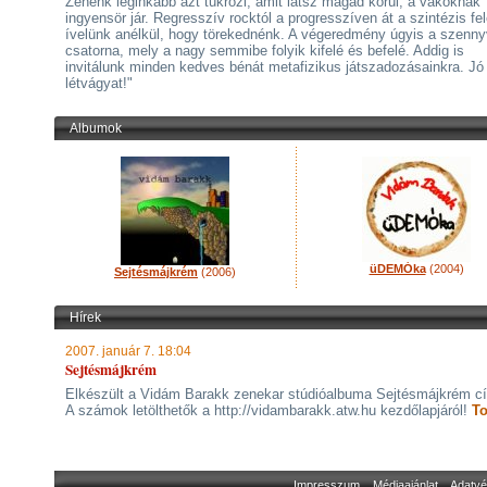
Zenénk leginkább azt tükrözi, amit látsz magad körül, a vakoknak
ingyensör jár. Regresszív rocktól a progresszíven át a szintézis fe
ívelünk anélkül, hogy törekednénk. A végeredmény úgyis a szenny
csatorna, mely a nagy semmibe folyik kifelé és befelé. Addig is
invitálunk minden kedves bénát metafizikus játszadozásainkra. Jó
létvágyat!"
Albumok
üDEMÓka
(2004)
Sejtésmájkrém
(2006)
Hírek
2007. január 7. 18:04
Sejtésmájkrém
Elkészült a Vidám Barakk zenekar stúdióalbuma Sejtésmájkrém c
A számok letölthetők a http://vidambarakk.atw.hu kezdőlapjáról!
To
Impresszum
Médiaajánlat
Adatvé