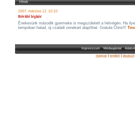
Hírek
2007. március 12. 10:10
Bővülő légkör
Énekesünk második gyermeke is megszületett a hétvégén. Ha ily
tempoban halad, új családi zenekart alapíthat. Gratula Chris!!!
Tov
Impresszum
Médiaajánlat
Adatvé
magyar
|
english
|
deutsch