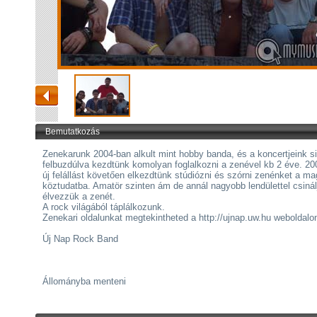
Bemutatkozás
Zenekarunk 2004-ban alkult mint hobby banda, és a koncertjeink s
felbuzdúlva kezdtünk komolyan foglalkozni a zenével kb 2 éve. 20
új felállást követően elkezdtünk stúdiózni és szórni zenénket a ma
köztudatba. Amatör szinten ám de annál nagyobb lendülettel csinál
élvezzük a zenét.
A rock világából táplálkozunk.
Zenekari oldalunkat megtekintheted a http://ujnap.uw.hu weboldalo
Új Nap Rock Band
Állományba menteni