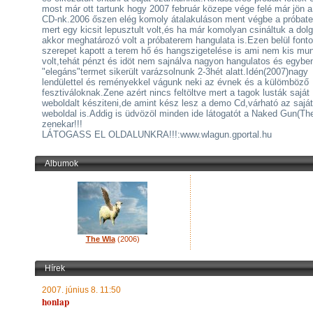
most már ott tartunk hogy 2007 február közepe vége felé már jön 
CD-nk.2006 őszen elég komoly átalakuláson ment végbe a próbat
mert egy kicsit lepusztult volt,és ha már komolyan csináltuk a dolg
akkor meghatározó volt a próbaterem hangulata is.Ezen belül font
szerepet kapott a terem hő és hangszigetelése is ami nem kis mu
volt,tehát pénzt és idöt nem sajnálva nagyon hangulatos és egybe
"elegáns"termet sikerült varázsolnunk 2-3hét alatt.Idén(2007)nagy
lendülettel és reményekkel vágunk neki az évnek és a külömböző
fesztiváloknak.Zene azért nincs feltöltve mert a tagok lusták saját
weboldalt késziteni,de amint kész lesz a demo Cd,várható az saját
weboldal is.Addig is üdvözöl minden ide látogatót a Naked Gun(Th
zenekar!!!
LÁTOGASS EL OLDALUNKRA!!!:www.wlagun.gportal.hu
Albumok
The Wla
(2006)
Hírek
2007. június 8. 11:50
honlap