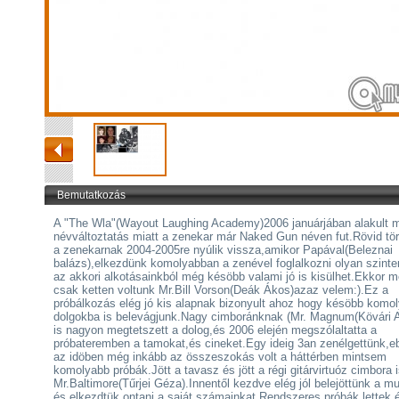
Bemutatkozás
A "The Wla"(Wayout Laughing Academy)2006 januárjában alakult 
névváltoztatás miatt a zenekar már Naked Gun néven fut.Rövid tör
a zenekarnak 2004-2005re nyúlik vissza,amikor Papával(Beleznai
balázs),elkezdünk komolyabban a zenével foglalkozni olyan szint
az akkori alkotásainkból még késöbb valami jó is kisülhet.Ekkor 
csak ketten voltunk Mr.Bill Vorson(Deák Ákos)azaz velem:).Ez a
próbálkozás elég jó kis alapnak bizonyult ahoz hogy késöbb komo
dolgokba is belevágjunk.Nagy cimboránknak (Mr. Magnum(Kövári At
is nagyon megtetszett a dolog,és 2006 elején megszólaltatta a
próbateremben a tamokat,és cineket.Egy ideig 3an zenélgettünk,e
az idöben még inkább az összeszokás volt a háttérben mintsem
komolyabb próbák.Jött a tavasz és jött a régi gitárvirtuóz cimbora 
Mr.Baltimore(Tűrjei Géza).Innentől kezdve elég jól belejöttünk a m
és elkezdtük ontani a saját számainkat.Rendszeres próbák lettek 