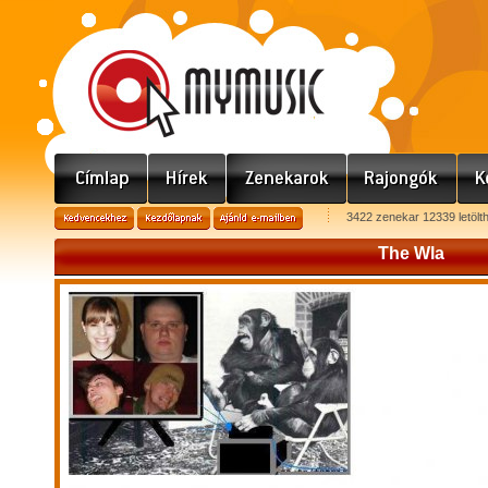
3422 zenekar 12339 letölt
The Wla