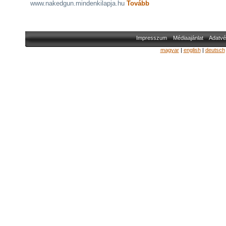
www.nakedgun.mindenkilapja.hu
Tovább
Impresszum
Médiaajánlat
Adatvé
magyar
|
english
|
deutsch