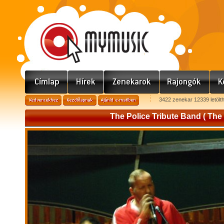
3422 zenekar 12339 letölt
The Police Tribute Band ( The