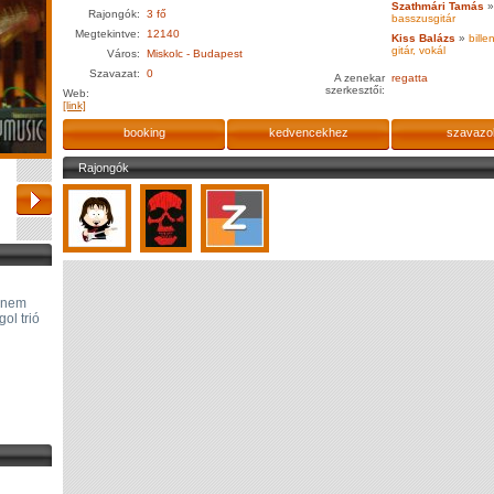
Szathmári Tamás
»
Rajongók:
3 fő
basszusgitár
Megtekintve:
12140
Kiss Balázs
»
bille
gitár, vokál
Város:
Miskolc - Budapest
Szavazat:
0
A zenekar
regatta
szerkesztői:
Web:
[link]
booking
kedvencekhez
szavazo
Rajongók
" nem
ol trió