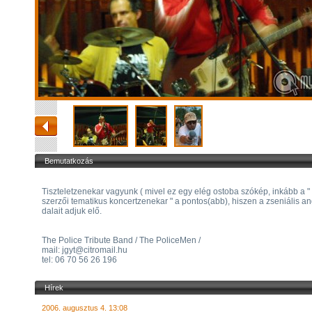
Bemutatkozás
Tiszteletzenekar vagyunk ( mivel ez egy elég ostoba szókép, inkább a 
szerzői tematikus koncertzenekar " a pontos(abb), hiszen a zseniális ang
dalait adjuk elő.
The Police Tribute Band / The PoliceMen /
mail: jgyt@citromail.hu
tel: 06 70 56 26 196
Hírek
2006. augusztus 4. 13:08