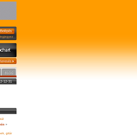
jegyez
012-12-31
kál
más
»
ek, gitár