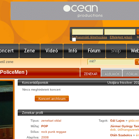
Felhasználó létrehozása
Elfelejtett jelszó
Meg
hető zene
 PoliceMen )
Koncertidőpontok
Utoljára frissítve: 2
Nincs meghirdetett koncert
Zenekar profil
Típus:
zenekari oldal
Tagok:
Gál Lajos
»
gitár,vo
Műfaj:
POP
Jármai György Ta
dob, ütőhangszerek
Stílus:
rock punk reggae
Oláh Szabolcs
»
én
Alapítva:
2008