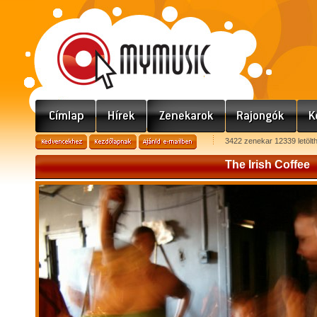
3422 zenekar 12339 letölt
The Irish Coffee