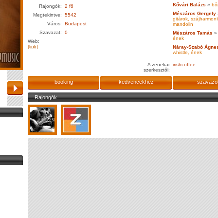
Kővári Balázs
»
bő
Rajongók:
2 fő
Mészáros Gergely
Megtekintve:
5542
gitárok, szájharmoni
Város:
Budapest
mandolin
Szavazat:
0
Mészáros Tamás
»
ének
Web:
[link]
Náray-Szabó Ágne
whistle, ének
A zenekar
irishcoffee
szerkesztői:
booking
kedvencekhez
szavazo
Rajongók