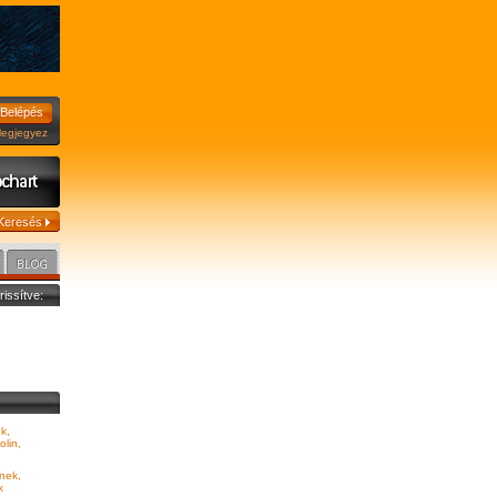
jegyez
frissítve:
k,
olin,
nek,
k