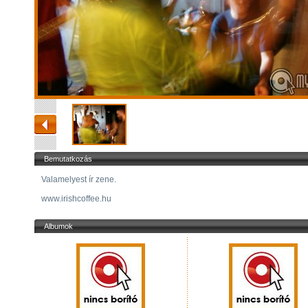
Bemutatkozás
Valamelyest ír zene.
www.irishcoffee.hu
Albumok