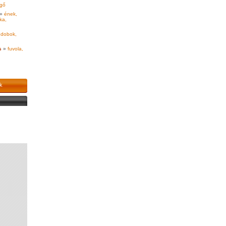
gő
»
ének,
ka,
dobok,
s
»
fuvola,
k