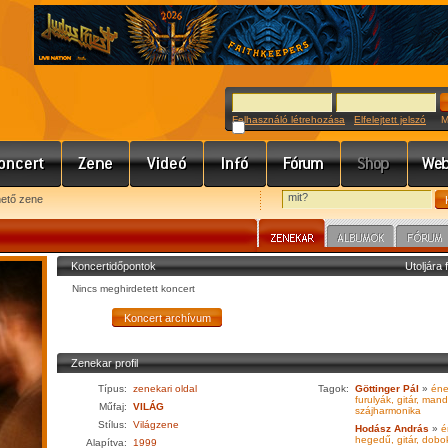
Felhasználó létrehozása
Elfelejtett jelszó
Meg
hető zene
Koncertidőpontok
Utoljára 
Nincs meghirdetett koncert
Zenekar profil
Típus:
zenekari oldal
Tagok:
Göttinger Pál
»
éne
furulyák, gitár, mand
Műfaj:
VILÁG
szájharmonika
Stílus:
Világzene
Hodász András
»
é
hegedű, gitár, dobo
Alapítva:
1999