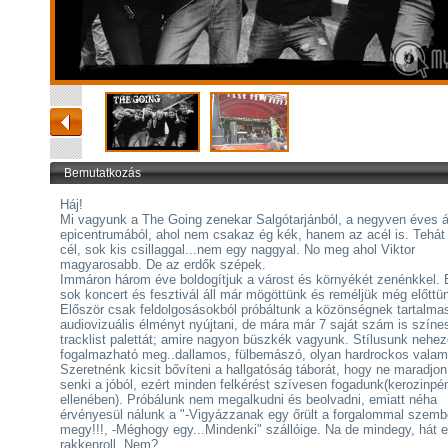
Bemutatkozás
Háj!
Mi vagyunk a The Going zenekar Salgótarjánból, a negyven éves 
epicentrumából, ahol nem csakaz ég kék, hanem az acél is. Tehát
cél, sok kis csillaggal...nem egy naggyal. No meg ahol Viktor
magyarosabb. De az erdők szépek.
Immáron három éve boldogítjuk a várost és környékét zenénkkel. 
sok koncert és fesztivál áll már mögöttünk és reméljük még előttün
Először csak feldolgosásokból próbáltunk a közönségnek tartalma
audiovizuális élményt nyújtani, de mára már 7 saját szám is színes
tracklist palettát; amire nagyon büszkék vagyunk. Stílusunk nehe
fogalmazható meg..dallamos, fülbemászó, olyan hardrockos valam
Szeretnénk kicsit bővíteni a hallgatóság táborát, hogy ne maradjon
senki a jóból, ezért minden felkérést szívesen fogadunk(kerozinpé
ellenében). Próbálunk nem megalkudni és beolvadni, emiatt néha
érvényesül nálunk a "-Vigyázzanak egy őrült a forgalommal szem
megy!!!, -Méghogy egy...Mindenki" szállóige. Na de mindegy, hát 
rakkenroll. Nem?