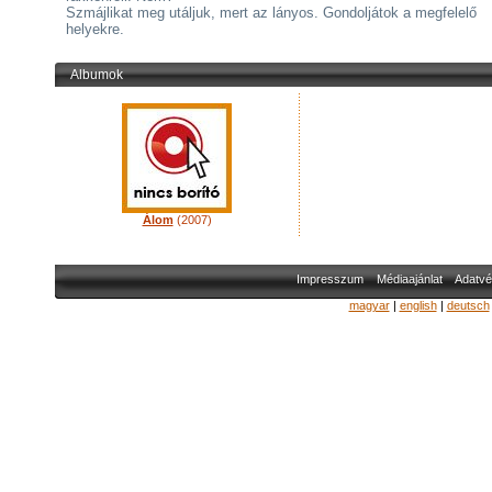
Szmájlikat meg utáljuk, mert az lányos. Gondoljátok a megfelelő
helyekre.
Albumok
Álom
(2007)
Impresszum
Médiaajánlat
Adatvé
magyar
|
english
|
deutsch