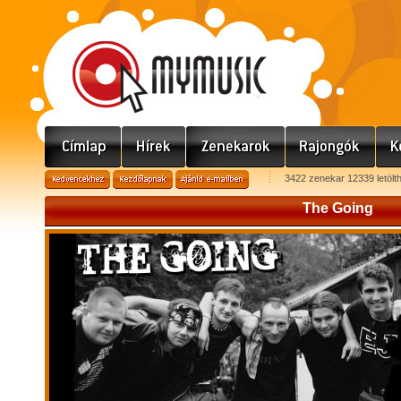
3422 zenekar 12339 letölt
The Going