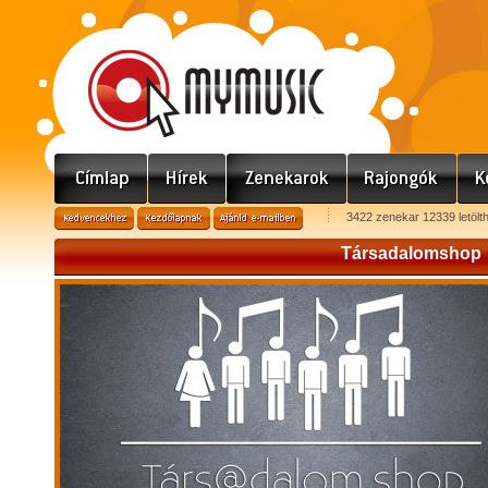
3422 zenekar 12339 letölt
Társadalomshop