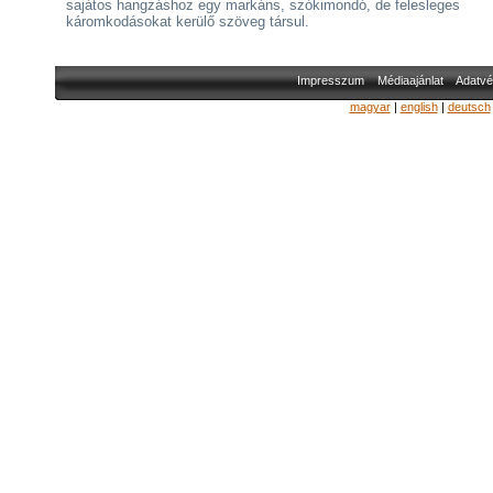
sajátos hangzáshoz egy markáns, szókimondó, de felesleges
káromkodásokat kerülő szöveg társul.
Impresszum
Médiaajánlat
Adatvé
magyar
|
english
|
deutsch