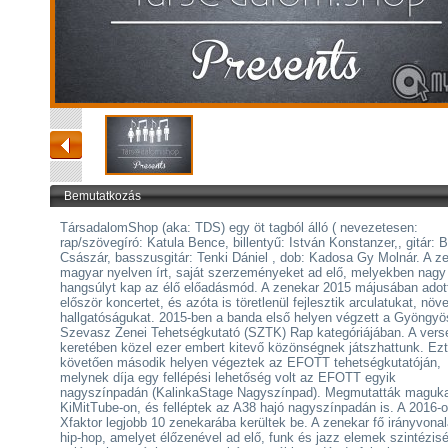
Bemutatkozás
TársadalomShop (aka: TDS) egy öt tagból álló ( nevezetesen:
rap/szövegíró: Katula Bence, billentyű: István Konstanzer,, gitár: 
Császár, basszusgitár: Tenki Dániel , dob: Kadosa Gy Molnár. A z
magyar nyelven írt, saját szerzeményeket ad elő, melyekben nagy
hangsúlyt kap az élő előadásmód. A zenekar 2015 májusában adot
először koncertet, és azóta is töretlenül fejlesztik arculatukat, növe
hallgatóságukat. 2015-ben a banda első helyen végzett a Gyöngyö
Szevasz Zenei Tehetségkutató (SZTK) Rap kategóriájában. A vers
keretében közel ezer embert kitevő közönségnek játszhattunk. Ezt
követően második helyen végeztek az EFOTT tehetségkutatóján,
melynek díja egy fellépési lehetőség volt az EFOTT egyik
nagyszínpadán (KalinkaStage Nagyszínpad). Megmutatták maguka
KiMitTube-on, és felléptek az A38 hajó nagyszínpadán is. A 2016-
Xfaktor legjobb 10 zenekarába kerültek be. A zenekar fő irányvonal
hip-hop, amelyet élőzenével ad elő, funk és jazz elemek szintézis