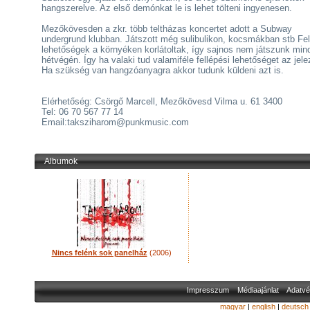
hangszerelve. Az első demónkat le is lehet tölteni ingyenesen.
Mezőkövesden a zkr. több teltházas koncertet adott a Subway
undergrund klubban. Játszott még sulibulikon, kocsmákban stb Fel
lehetőségek a környéken korlátoltak, így sajnos nem játszunk min
hétvégén. Így ha valaki tud valamiféle fellépési lehetőséget az jel
Ha szükség van hangzóanyagra akkor tudunk küldeni azt is.
Elérhetőség: Csörgő Marcell, Mezőkövesd Vilma u. 61 3400
Tel: 06 70 567 77 14
Email:taksziharom@punkmusic.com
Albumok
Nincs felénk sok panelház
(2006)
Impresszum
Médiaajánlat
Adatvé
magyar
|
english
|
deutsch