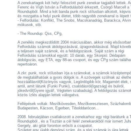
A zenekartagok két helyi feloszlott punk zenekar tagjaiból lettek. 
Ferenc és Vígh István a Felfordulásból érkezett, Csörgő Marcell a
Roundupból. Mind a két banda punk rock stílusban alkotott, képvis
és mozgatta a helyi punk életet, több nagyobb zenekarral is lépett f
- Felfordulás: Konflikt, The Snobs, Macskanadrág, Barackca, Alvin
mókusok, stb.
- The Roundup: Qss, CPg,
A zenélés megkezdődött 2004 márciusában, akkor még elsősorba
Felfordulás számok átdolgozásával, újragondolásával. Majd követ
a teljesen saját számok, és a feldolgozások. Saját szám a régi
Felfordulás számokkal együtt: 10 darab, egy Skorpió: Dédapám
átdolgozás, egy ETA, egy 88-as csoport, és egy CPg szám találha
repertoáron.
A zkr. punk, rock stílusban írja a számokat, a számok középtemp
de megtalálhatóak a gyors dolgok is. A szövegek szólnak az életh
hozzáállásról(Közönyös vagyok, Legördögibb kör, Magamért élek, s
arról, amit látunk (Funki Punki), csalódásról(Igazság) és buliról,
jókedvről(Gyere igyál!, Végtelen szabadság). A feldolgozás számo
közös ízlés alapján lettek válogatva.
Fellépések voltak: Mezőkövesden, Mezőkeresztesen, Százhalomb
Budapesten, Kácson, Egerben, Tibolddarócon...
2008. februárjában csatlakozott a zenekarhoz egy régi barátunk a 
Roundupból , és a Tisztán a cél felé! zenekarokból már ismert Ju
Gergely, aki gitár foronton erősíti a csapatot.
Születet egy újabb demónyi szám, és a régi számok is újra lettek