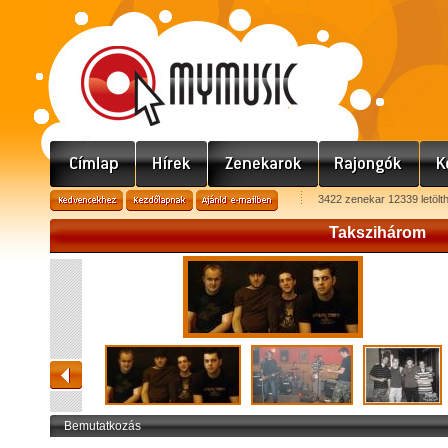
3422 zenekar 12339 letölt
Takszihárom
Bemutatkozás