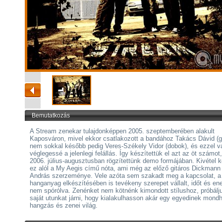
Bemutatkozás
A Stream zenekar tulajdonképpen 2005. szeptemberében alakult
Kaposváron, mivel ekkor csatlakozott a bandához Takács Dávid (gi
nem sokkal később pedig Veres-Székely Vidor (dobok), és ezzel vá
véglegessé a jelenlegi felállás. Így készítettük el azt az öt számot
2006. július-augusztusban rögzítettünk demo formájában. Kivétel 
ez alól a My Aegis című nóta, ami még az előző gitáros Dickmann
András szerzeménye. Vele azóta sem szakadt meg a kapcsolat, a
hanganyag elkészítésében is tevékeny szerepet vállalt, időt és ene
nem spórólva. Zenénket nem kötnénk kimondott stílushoz, próbálj
saját utunkat járni, hogy kialakulhasson akár egy egyedinek mond
hangzás és zenei világ.