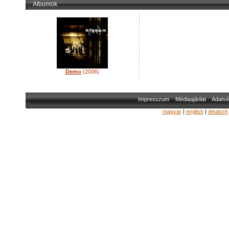
Albumok
Demo
(2006)
Impresszum
Médiaajánlat
Adatvé
magyar
|
english
|
deutsch