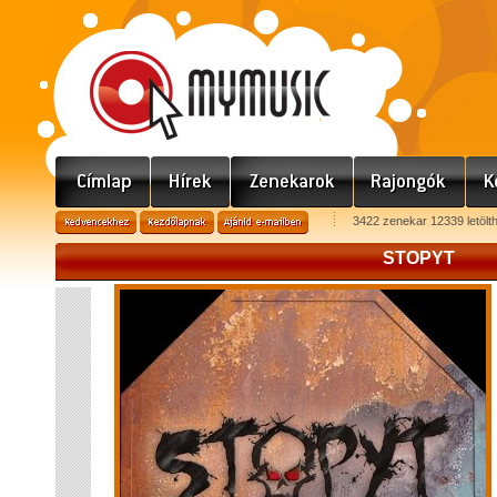
3422 zenekar 12339 letölt
STOPYT