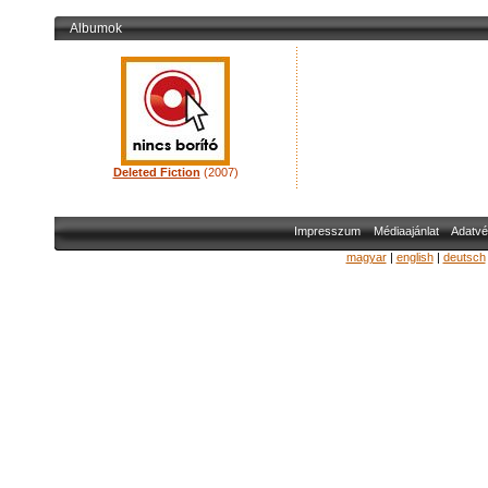
Albumok
Deleted Fiction
(2007)
Impresszum
Médiaajánlat
Adatvé
magyar
|
english
|
deutsch