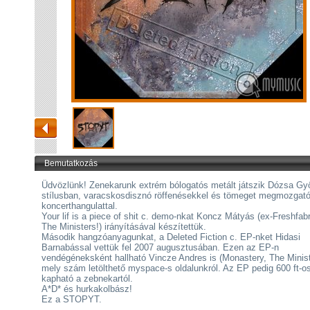
Bemutatkozás
Üdvözlünk! Zenekarunk extrém bólogatós metált játszik Dózsa Gy
stílusban, varacskosdisznó röffenésekkel és tömeget megmozgat
koncerthangulattal.
Your lif is a piece of shit c. demo-nkat Koncz Mátyás (ex-Freshfabr
The Ministers!) irányításával készítettük.
Második hangzóanyagunkat, a Deleted Fiction c. EP-nket Hidasi
Barnabással vettük fel 2007 augusztusában. Ezen az EP-n
vendégéneksként hallható Vincze Andres is (Monastery, The Minist
mely szám letölthető myspace-s oldalunkról. Az EP pedig 600 ft-o
kapható a zebnekartól.
A*D* és hurkakolbász!
Ez a STOPYT.