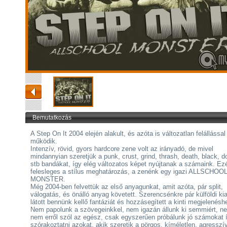
Bemutatkozás
A Step On It 2004 elején alakult, és azóta is változatlan felállással
működik.
Intenzív, rövid, gyors hardcore zene volt az irányadó, de mivel
mindannyian szeretjük a punk, crust, grind, thrash, death, black, 
stb bandákat, így elég változatos képet nyújtanak a számaink. Ezé
felesleges a stílus meghatározás, a zenénk egy igazi ALLSCHOO
MONSTER.
Még 2004-ben felvettük az első anyagunkat, amit azóta, pár split,
válogatás, és önálló anyag követett. Szerencsénkre pár külföldi ki
látott bennünk kellő fantáziát és hozzásegített a kinti megjelenésh
Nem papolunk a szövegeinkkel, nem igazán állunk ki semmiért, n
nem erről szól az egész, csak egyszerűen próbálunk jó számokat í
szórakoztatni azokat, akik szeretik a pörgos, kíméletlen, agresszí