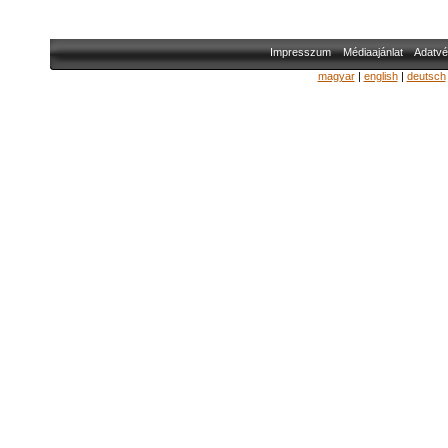
Impresszum
Médiaajánlat
Adatvé
magyar
|
english
|
deutsch