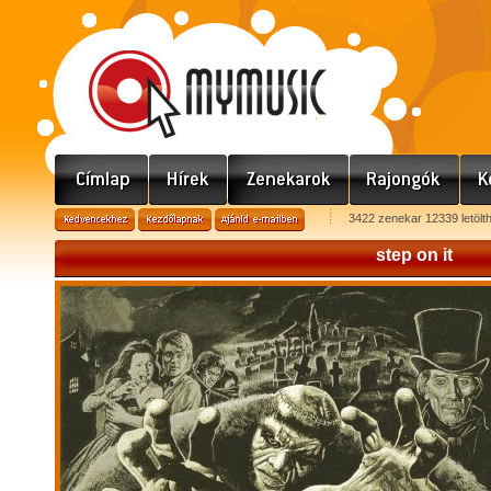
3422 zenekar 12339 letölt
step on it