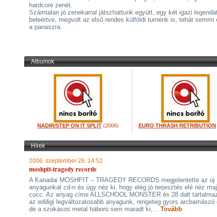
hardcore zenét.
Számtalan jó zenekarral játszhattunk együtt, egy két igazi legendát
beleértve, megvolt az első rendes külföldi turnénk is, tehát semmi
a panaszra.
Albumok
NADIR/STEP ON IT SPLIT
(2006)
EURO THRASH RETRIBUTION
Hírek
2006. szeptember 26. 14:52
moshpit-tragedy records
A Kanadai MOSHPIT – TRAGEDY RECORDS megjelentette az új
anyagunkat cd-n és úgy néz ki, hogy elég jó terjesztés elé néz ma
cucc. Az anyag címe ALLSCHOOL MONSTER és 28 dalt tartalma
az eddigi legváltozatosabb anyagunk, rengeteg gyors arcbamászó 
de a szokásos metal háború sem maradt ki,...
Tovább