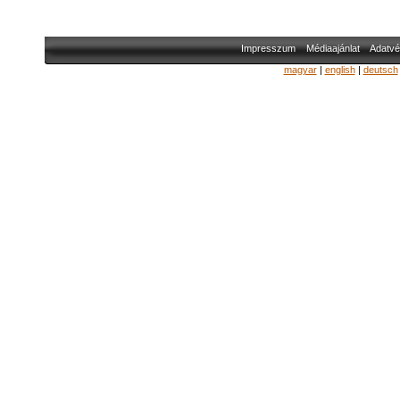
Impresszum
Médiaajánlat
Adatvé
magyar
|
english
|
deutsch