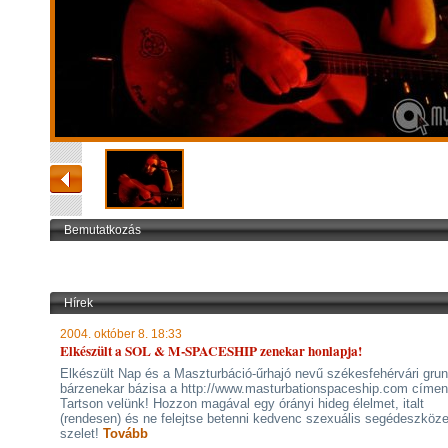
Bemutatkozás
Hírek
2004. október 8. 18:33
Elkészült a SOL & M-SPACESHIP zenekar honlapja!
Elkészült Nap és a Maszturbáció-űrhajó nevű székesfehérvári gru
bárzenekar bázisa a http://www.masturbationspaceship.com címen
Tartson velünk! Hozzon magával egy órányi hideg élelmet, italt
(rendesen) és ne felejtse betenni kedvenc szexuális segédeszköze
szelet!
Tovább