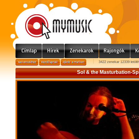
3422 zenekar 12339 letölt
Sol & the Masturbation-S