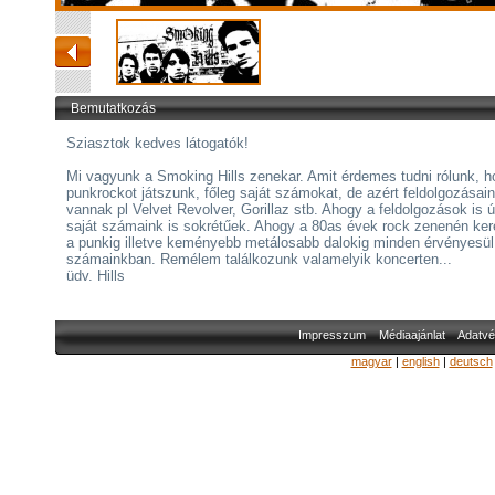
Bemutatkozás
Sziasztok kedves látogatók!
Mi vagyunk a Smoking Hills zenekar. Amit érdemes tudni rólunk, h
punkrockot játszunk, főleg saját számokat, de azért feldolgozásain
vannak pl Velvet Revolver, Gorillaz stb. Ahogy a feldolgozások is 
saját számaink is sokrétűek. Ahogy a 80as évek rock zenenén ker
a punkig illetve keményebb metálosabb dalokig minden érvényesül
számainkban. Remélem találkozunk valamelyik koncerten...
üdv. Hills
Impresszum
Médiaajánlat
Adatvé
magyar
|
english
|
deutsch