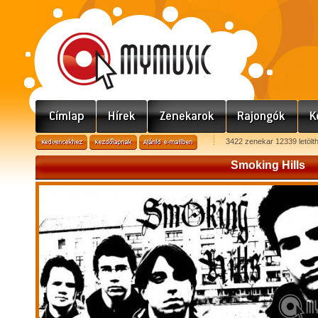
3422 zenekar 12339 letölt
Smoking Hills