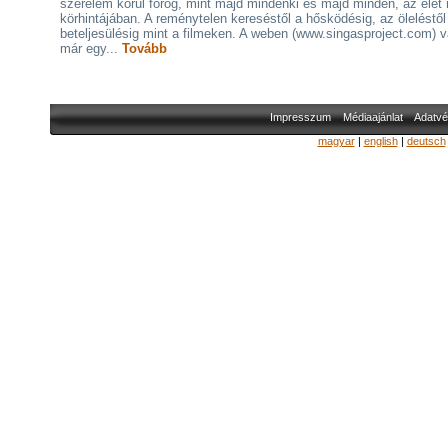
szerelem körül forog, mint majd mindenki és majd minden, az élet
körhintájában. A reménytelen kereséstől a hősködésig, az öleléstől
beteljesülésig mint a filmeken. A weben (www.singasproject.com) 
már egy...
Tovább
Impresszum
Médiaajánlat
Adatvé
magyar
|
english
|
deutsch