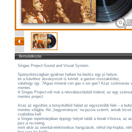
Bemutatkozás
Singas Project-Sound and Visual System.
Spanyolországban gyakran hallani ha beülsz egy jó helyre,
és a kávéhoz ásványvizet is kérnél, a gaston visszakérdez,
valahogy így: ?Agua mineral con gas o sin gas? Azaz szénsavas 
mentes.
A Singas Project-nél már a névválasztásból kiderül, ez egy széns
mentes project.
Azaz az együttes a bonyolultból halad az egyszerűbb felé – a bub
mentes világba. Aki „hagyományos” nu-jazzra számít, annak kicsit
csalódnia kell:
a Singas repertoárjában éppúgy helyet talált a break’n’bossa, az ac
jazz,a nu-swing,
mint akár az oriental-elektronikus hangzások, néhol trip-hopba, néh
free-jazz-ba hajlik;