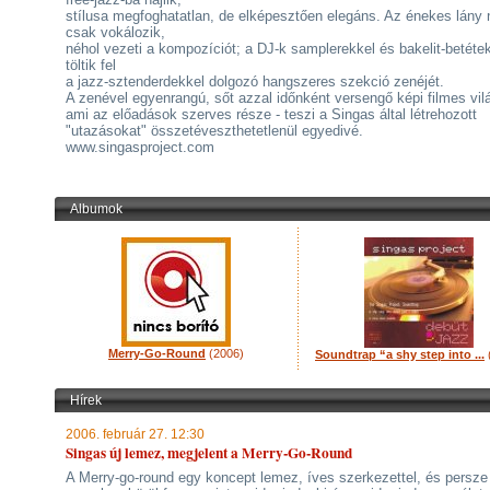
stílusa megfoghatatlan, de elképesztően elegáns. Az énekes lány 
csak vokálozik,
néhol vezeti a kompozíciót; a DJ-k samplerekkel és bakelit-betéte
töltik fel
a jazz-sztenderdekkel dolgozó hangszeres szekció zenéjét.
A zenével egyenrangú, sőt azzal időnként versengő képi filmes vilá
ami az előadások szerves része - teszi a Singas által létrehozott
"utazásokat" összetéveszthetetlenül egyedivé.
www.singasproject.com
Albumok
Merry-Go-Round
(2006)
Soundtrap “a shy step into ...
Hírek
2006. február 27. 12:30
Singas új lemez, megjelent a Merry-Go-Round
A Merry-go-round egy koncept lemez, íves szerkezettel, és persze