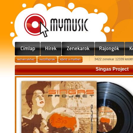
3422 zenekar 12339 letölt
Singas Project