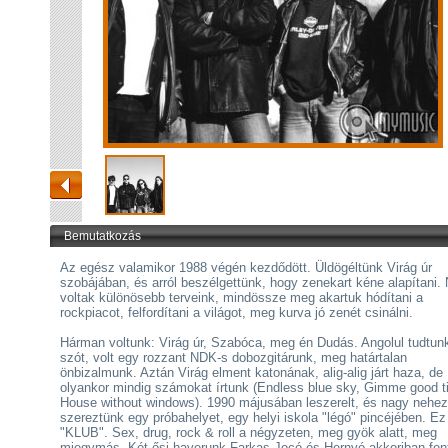
Bemutatkozás
Az egész valamikor 1988 végén kezdődött. Üldögéltünk Virág úr
szobájában, és arról beszélgettünk, hogy zenekart kéne alapítani
voltak különösebb terveink, mindössze meg akartuk hódítani a
rockpiacot, felfordítani a világot, meg kurva jó zenét csinálni.
Hárman voltunk: Virág úr, Szabóca, meg én Dudás. Angolul tudtunk
szót, volt egy rozzant NDK-s dobozgitárunk, meg határtalan
önbizalmunk. Aztán Virág elment katonának, alig-alig járt haza, de
olyankor mindig számokat írtunk (Endless blue sky, Gimme good t
House without windows). 1990 májusában leszerelt, és nagy nehe
szereztünk egy próbahelyet, egy helyi iskola "légó" pincéjében. Ez 
"KLUB". Sex, drug, rock & roll a négyzeten, meg gyök alatt, meg
miegymás. Két ősi haverunk Farkas Jocó és Hernyó akkoriban fen