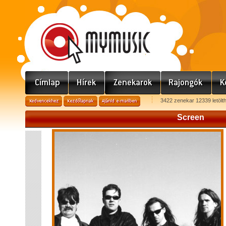
3422 zenekar 12339 letölt
Screen