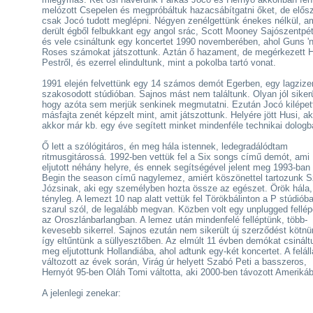
melózott Csepelen és megpróbáltuk hazacsábítgatni őket, de elős
csak Jocó tudott meglépni. Négyen zenélgettünk énekes nélkül, a
derült égből felbukkant egy angol srác, Scott Mooney Sajószentpé
és vele csináltunk egy koncertet 1990 novemberében, ahol Guns 'n
Roses számokat játszottunk. Aztán ő hazament, de megérkezett 
Pestről, és ezerrel elindultunk, mint a pokolba tartó vonat.
1991 elején felvettünk egy 14 számos demót Egerben, egy lagzize
szakosodott stúdióban. Sajnos mást nem találtunk. Olyan jól sikerü
hogy azóta sem merjük senkinek megmutatni. Ezután Jocó kilépet
másfajta zenét képzelt mint, amit játszottunk. Helyére jött Husi, ak
akkor már kb. egy éve segített minket mindenféle technikai dologb
Ő lett a szólógitáros, én meg hála istennek, ledegradálódtam
ritmusgitárossá. 1992-ben vettük fel a Six songs című demót, ami
eljutott néhány helyre, és ennek segítségével jelent meg 1993-ban
Begin the season című nagylemez, amiért köszönettel tartozunk 
Józsinak, aki egy személyben hozta össze az egészet. Örök hála,
tényleg. A lemezt 10 nap alatt vettük fel Törökbálinton a P stúdiób
szarul szól, de legalább megvan. Közben volt egy unplugged fellé
az Oroszlánbarlangban. A lemez után mindenfelé felléptünk, több-
kevesebb sikerrel. Sajnos ezután nem sikerült új szerződést kötnü
így eltűntünk a süllyesztőben. Az elmúlt 11 évben demókat csinált
meg eljutottunk Hollandiába, ahol adtunk egy-két koncertet. A feláll
változott az évek során, Virág úr helyett Szabó Peti a basszeros,
Hernyót 95-ben Oláh Tomi váltotta, aki 2000-ben távozott Ameriká
A jelenlegi zenekar: