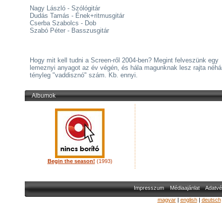
Nagy László - Szólógitár
Dudás Tamás - Ének+ritmusgitár
Cserba Szabolcs - Dob
Szabó Péter - Basszusgitár
Hogy mit kell tudni a Screen-ről 2004-ben? Megint felveszünk egy
lemeznyi anyagot az év végén, és hála magunknak lesz rajta néh
tényleg "vaddisznó" szám. Kb. ennyi.
Albumok
Begin the season!
(1993)
Impresszum
Médiaajánlat
Adatvé
magyar
|
english
|
deutsch