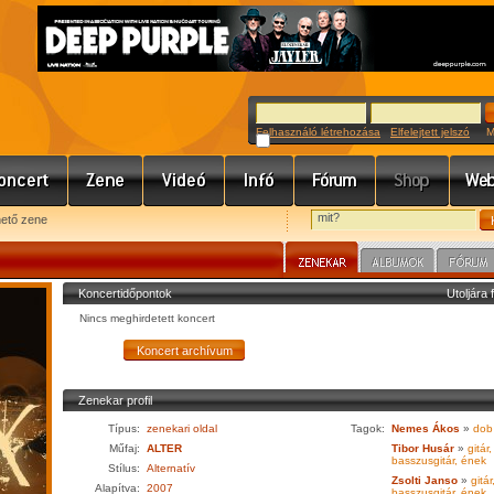
Felhasználó létrehozása
Elfelejtett jelszó
Meg
hető zene
Koncertidőpontok
Utoljára 
Nincs meghirdetett koncert
Zenekar profil
Típus:
zenekari oldal
Tagok:
Nemes Ákos
»
dob
Műfaj:
ALTER
Tibor Husár
»
gitár,
basszusgitár, ének
Stílus:
Alternatív
Zsolti Janso
»
gitár
Alapítva:
2007
basszusgitár, ének