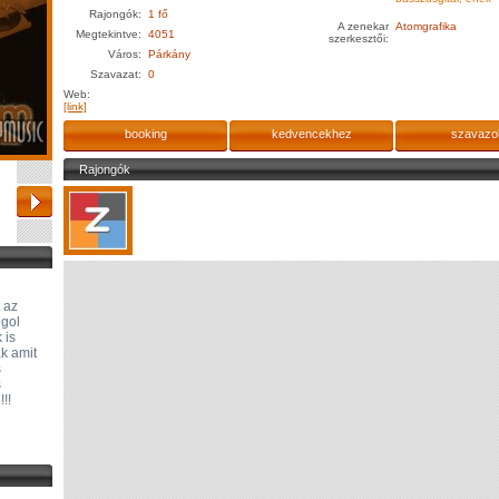
Rajongók:
1 fő
A zenekar
Atomgrafika
Megtekintve:
4051
szerkesztői:
Város:
Párkány
Szavazat:
0
Web:
[link]
booking
kedvencekhez
szavazo
Rajongók
 az
ngol
 is
ak amit
s
s
!!