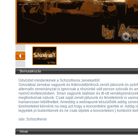
Bemutatkozás
Üdvözlet mindenkinek a Schizofrenix zenekartól!
Szlovákiai zenekar vagyunk és folkrock&britrock zenét játszunk és azért
alternatív zeneirányzat is igencsak a részünké vált persze szlovák és a
nyelvű kivitelezésben. 3man vagyunk stabilan és itt-ott vendégzenészek
megfordulnak nálunk. Csak saját zenét játszunk és felvételeink is vann
hamarossan letölthettek. Ameddig a weblapunk készülődik addig szive
türelmeteket kérnénk na meg azt hogy a koncertekre gyertek el. Addig i
legyetek jó buliemberek és ne csak üljetek a koncerteken:) tombolni kell!
üdv. Schizofrenix
Hírek