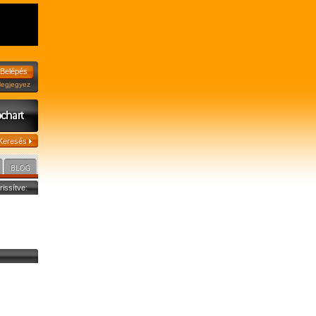
jegyez
frissítve:
,