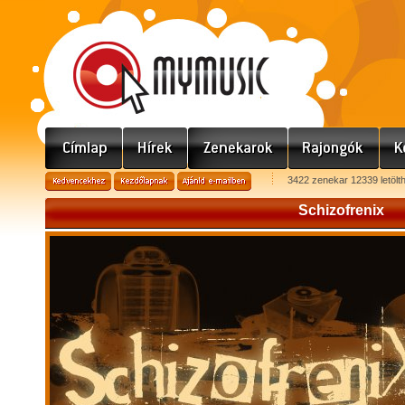
3422 zenekar 12339 letölt
Schizofrenix