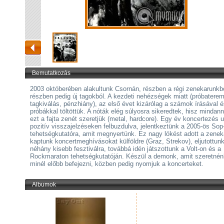
Bemutatkozás
2003 októberében alakultunk Csornán, részben a régi zenekarunkbó
részben pedig új tagokból. A kezdeti nehézségek miatt (próbaterem
tagkiválás, pénzhiány), az első évet kizárólag a számok írásával 
próbákkal töltöttük. A nóták elég súlyosra sikeredtek, hisz mindan
ezt a fajta zenét szeretjük (metal, hardcore). Egy év koncertezés 
pozitív visszajelzéseken felbuzdulva, jelentkeztünk a 2005-ös Sop
tehetségkutatóra, amit megnyertünk. Ez nagy lökést adott a zenek
kaptunk koncertmeghívásokat külföldre (Graz, Strekov), eljutottun
néhány kisebb fesztiválra, továbbá idén játszottunk a Volt-on és a
Rockmaraton tehetségkutatóján. Készül a demonk, amit szeretnén
minél előbb befejezni, közben pedig nyomjuk a koncerteket.
Albumok