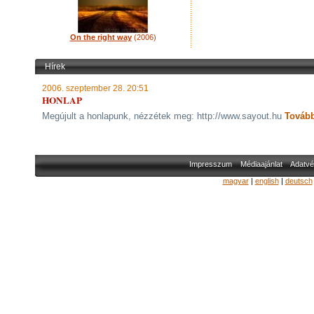
On the right way
(2006)
Hírek
2006. szeptember 28. 20:51
HONLAP
Megújult a honlapunk, nézzétek meg: http://www.sayout.hu
Továb
Impresszum
Médiaajánlat
Adatvé
magyar
|
english
|
deutsch