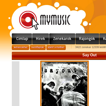
3422 zenekar 12339 letölt
Say Out