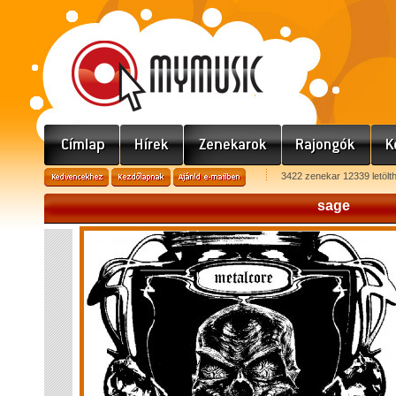
3422 zenekar 12339 letölt
sage