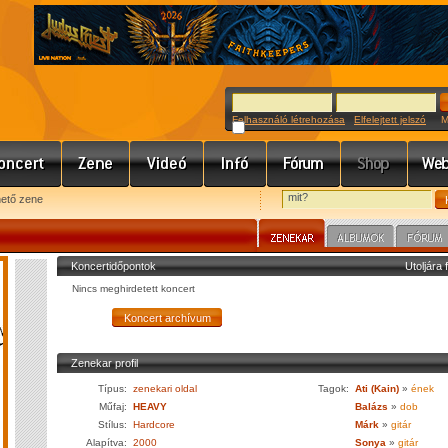
Felhasználó létrehozása
Elfelejtett jelszó
Meg
hető zene
Koncertidőpontok
Utoljára 
Nincs meghirdetett koncert
Zenekar profil
Típus:
zenekari oldal
Tagok:
Ati (Kain)
»
ének
Műfaj:
HEAVY
Balázs
»
dob
Stílus:
Hardcore
Márk
»
gitár
Alapítva:
2000
Sonya
»
gitár