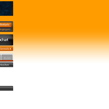
jegyez
frissítve: