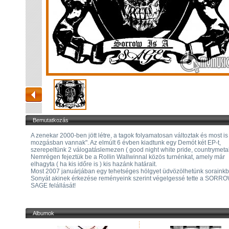
Bemutatkozás
A zenekar 2000-ben jött létre, a tagok folyamatosan változtak és most is 
mozgásban vannak". Az elmúlt 6 évben kiadtunk egy Demót két EP-t,
szerepeltünk 2 válogatáslemezen ( good night white pride, countrymetal
Nemrégen fejeztük be a Rollin Wallwinnal közös turnénkat, amely már
elhagyta ( ha kis időre is ) kis hazánk határait.
Most 2007 januárjában egy tehetséges hölgyet üdvözölhetünk soraink
Sonyát akinek érkezése reményeink szerint végelgessé tette a SORRO
SAGE felállását!
Albumok