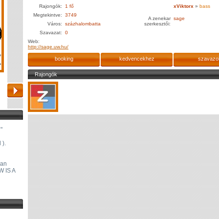
Rajongók:
1 fő
xViktorx
»
bass
Megtekintve:
3749
A zenekar
sage
Város:
százhalombatta
szerkesztői:
Szavazat:
0
Web:
http://sage.uw.hu/
booking
kedvencekhez
szavazo
Rajongók
"
 ).
ban
W IS A