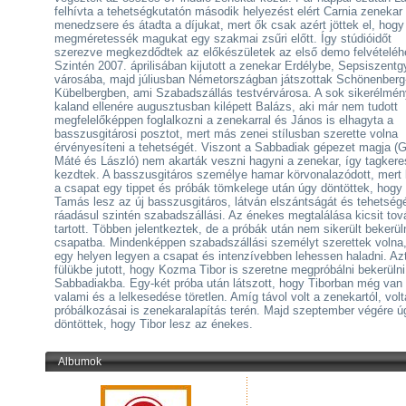
felhívta a tehetségkutatón második helyezést elért Carnia zenekar
menedzsere és átadta a díjukat, mert ők csak azért jöttek el, hogy
megméretessék magukat egy szakmai zsűri előtt. Így stúdióidőt
szerezve megkezdődtek az előkészületek az első demo felvételéh
Szintén 2007. áprilisában kijutott a zenekar Erdélybe, Sepsiszentg
városába, majd júliusban Németországban játszottak Schönenberg
Kübelbergben, ami Szabadszállás testvérvárosa. A sok sikerélmén
kaland ellenére augusztusban kilépett Balázs, aki már nem tudott
megfelelőképpen foglalkozni a zenekarral és János is elhagyta a
basszusgitárosi posztot, mert más zenei stílusban szerette volna
érvényesíteni a tehetségét. Viszont a Sabbadiak gépezet magja (G
Máté és László) nem akarták veszni hagyni a zenekar, így tagker
kezdtek. A basszusgitáros személye hamar körvonalazódott, mert 
a csapat egy tippet és próbák tömkelege után úgy döntöttek, hogy
Tamás lesz az új basszusgitáros, látván elszántságát és tehetség
ráadásul szintén szabadszállási. Az énekes megtalálása kicsit to
tartott. Többen jelentkeztek, de a próbák után nem sikerült bekerül
csapatba. Mindenképpen szabadszállási személyt szerettek volna
egy helyen legyen a csapat és intenzívebben lehessen haladni. Az
fülükbe jutott, hogy Kozma Tibor is szeretne megpróbálni bekerülni
Sabbadiakba. Egy-két próba után látszott, hogy Tiborban még van
valami és a lelkesedése töretlen. Amíg távol volt a zenekartól, vol
próbálkozásai is zenekaralapítás terén. Majd szeptember végére ú
döntöttek, hogy Tibor lesz az énekes.
Albumok