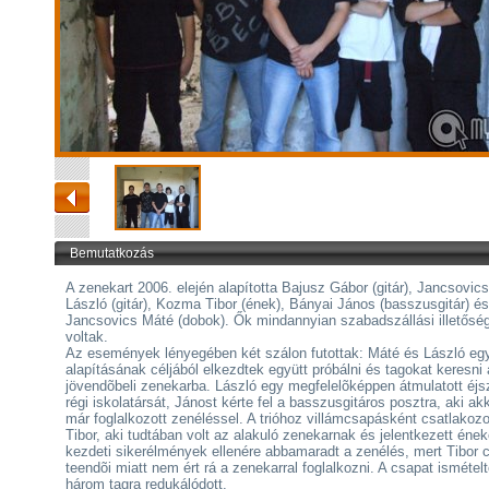
Bemutatkozás
A zenekart 2006. elején alapította Bajusz Gábor (gitár), Jancsovics
László (gitár), Kozma Tibor (ének), Bányai János (basszusgitár) és
Jancsovics Máté (dobok). Ők mindannyian szabadszállási illetősé
voltak.
Az események lényegében két szálon futottak: Máté és László eg
alapításának céljából elkezdtek együtt próbálni és tagokat keresni 
jövendõbeli zenekarba. László egy megfelelõképpen átmulatott éj
régi iskolatársát, Jánost kérte fel a basszusgitáros posztra, aki ak
már foglalkozott zenéléssel. A trióhoz villámcsapásként csatlakozo
Tibor, aki tudtában volt az alakuló zenekarnak és jelentkezett éneke
kezdeti sikerélmények ellenére abbamaradt a zenélés, mert Tibor c
teendõi miatt nem ért rá a zenekarral foglalkozni. A csapat ismétel
három tagra redukálódott.