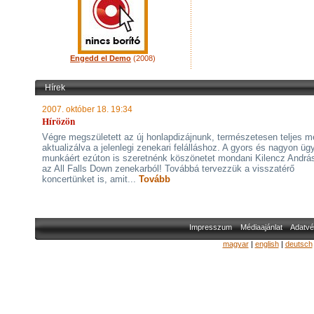
Engedd el Demo
(2008)
Hírek
2007. október 18. 19:34
Hírözön
Végre megszületett az új honlapdizájnunk, természetesen teljes m
aktualizálva a jelenlegi zenekari felálláshoz. A gyors és nagyon üg
munkáért ezúton is szeretnénk köszönetet mondani Kilencz Andrá
az All Falls Down zenekarból! Továbbá tervezzük a visszatérő
koncertünket is, amit...
Tovább
Impresszum
Médiaajánlat
Adatvé
magyar
|
english
|
deutsch