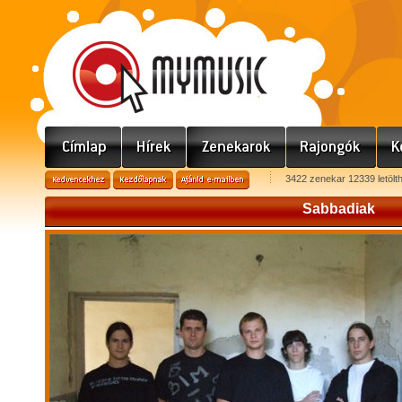
3422 zenekar 12339 letölt
Sabbadiak