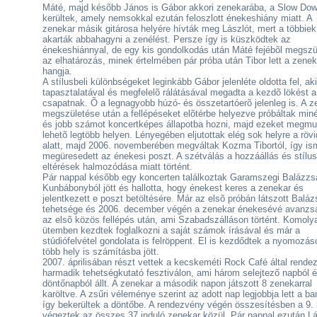
Máté, majd késõbb János is Gábor akkori zenekarába, a Slow Do
kerültek, amely nemsokkal ezután feloszlott énekeshiány miatt. A
zenekar másik gitárosa helyére hívták meg Lászlót, mert a többie
akarták abbahagyni a zenélést. Persze így is küszködtek az
énekeshiánnyal, de egy kis gondolkodás után Máté fejébõl megszül
az elhatározás, minek értelmében pár próba után Tibor lett a zenek
hangja.
A stílusbeli különbségeket leginkább Gábor jelenléte oldotta fel, aki
tapasztalatával és megfelelõ rálátásával megadta a kezdõ lökést a
csapatnak. Õ a legnagyobb húzó- és összetartóerõ jelenleg is. A z
megszületése után a fellépéseket elõtérbe helyezve próbáltak miné
és jobb számot koncertképes állapotba hozni, majd ezeket megmut
lehetõ legtöbb helyen. Lényegében eljutottak elég sok helyre a rövi
alatt, majd 2006. novemberében megváltak Kozma Tibortól, így is
megüresedett az énekesi poszt. A szétválás a hozzáállás és stílus
eltérések halmozódása miatt történt.
Pár nappal késõbb egy koncerten találkoztak Garamszegi Balázzsa
Kunbábonyból jött és hallotta, hogy énekest keres a zenekar és
jelentkezett e poszt betöltésére. Már az elsõ próbán látszott Baláz
tehetsége és 2006. december végén a zenekar énekesévé avanzsá
az elsõ közös fellépés után, ami Szabadszálláson történt. Komoly
ütemben kezdtek foglalkozni a saját számok írásával és már a
stúdiófelvétel gondolata is felröppent. El is kezdődtek a nyomozás
több hely is számításba jött.
2007. áprilisában részt vettek a kecskeméti Rock Café által rendez
harmadik tehetségkutató fesztiválon, ami három selejtező napból 
döntőnapból állt. A zenekar a második napon játszott 8 zenekarral
karöltve. A zsűri véleménye szerint az adott nap legjobbja lett a ba
így bekerültek a döntőbe. A rendezvény végén összesítésben a 9.
végeztek az összes 37 induló zenekar közül. Pár nappal ezután Lá