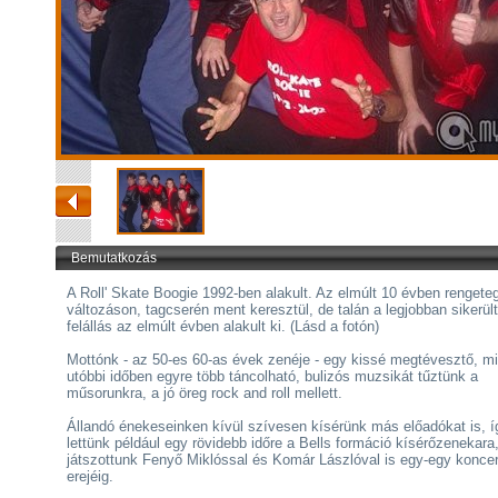
Bemutatkozás
A Roll' Skate Boogie 1992-ben alakult. Az elmúlt 10 évben rengete
változáson, tagcserén ment keresztül, de talán a legjobban sikerült
felállás az elmúlt évben alakult ki. (Lásd a fotón)
Mottónk - az 50-es 60-as évek zenéje - egy kissé megtévesztő, mi
utóbbi időben egyre több táncolható, bulizós muzsikát tűztünk a
műsorunkra, a jó öreg rock and roll mellett.
Állandó énekeseinken kívül szívesen kísérünk más előadókat is, í
lettünk például egy rövidebb időre a Bells formáció kísérőzenekara
játszottunk Fenyő Miklóssal és Komár Lászlóval is egy-egy koncer
erejéig.