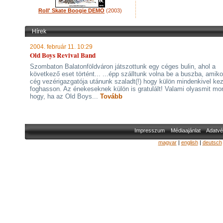
Roll' Skate Boogie DEMÓ
(2003)
Hírek
2004. február 11. 10:29
Old Boys Revival Band
Szombaton Balatonföldváron játszottunk egy céges bulin, ahol a
következő eset történt... ...épp szálltunk volna be a buszba, amiko
cég vezérigazgatója utánunk szaladt(!) hogy külön mindenkivel ke
foghasson. Az énekeseknek külön is gratulált! Valami olyasmit mo
hogy, ha az Old Boys...
Tovább
Impresszum
Médiaajánlat
Adatvé
magyar
|
english
|
deutsch