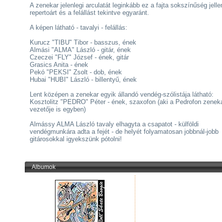
A zenekar jelenlegi arculatát leginkább ez a fajta sokszínűség jelle
repertoárt és a felállást tekintve egyaránt.
A képen látható - tavalyi - felállás:
Kurucz "TIBU" Tibor - basszus, ének
Almási "ALMA" László - gitár, ének
Czeczei "FLY" József - ének, gitár
Grasics Anita - ének
Pekó "PEKSI" Zsolt - dob, ének
Hubai "HUBI" László - billentyű, ének
Lent középen a zenekar egyik állandó vendég-szólistája látható:
Kosztolitz "PEDRO" Péter - ének, szaxofon (aki a Pedrofon zenek
vezetője is egyben)
Almássy ALMA László tavaly elhagyta a csapatot - külföldi
vendégmunkára adta a fejét - de helyét folyamatosan jobbnál-jobb
gitárosokkal igyekszünk pótolni!
Albumok