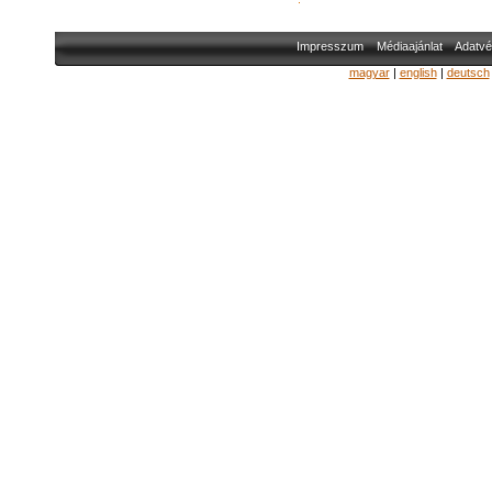
Impresszum
Médiaajánlat
Adatvé
magyar
|
english
|
deutsch