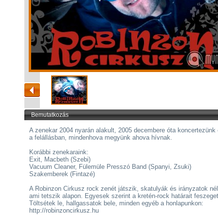
Bemutatkozás
A zenekar 2004 nyarán alakult, 2005 decembere óta koncertezünk
a felállásban, mindenhova megyünk ahova hívnak.
Korábbi zenekaraink:
Exit, Macbeth (Szebi)
Vacuum Cleaner, Fülemüle Presszó Band (Spanyi, Zsuki)
Szakemberek (Fintazé)
A Robinzon Cirkusz rock zenét játszik, skatulyák és irányzatok nél
ami tetszik alapon. Egyesek szerint a kretén-rock határait feszeget
Töltsétek le, hallgassatok bele, minden egyéb a honlapunkon:
http://robinzoncirkusz.hu