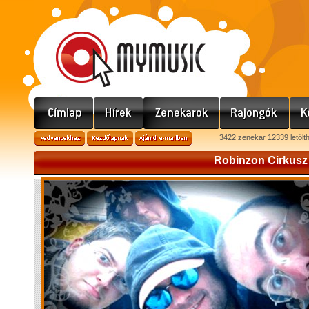
3422 zenekar 12339 letölt
Robinzon Cirkusz