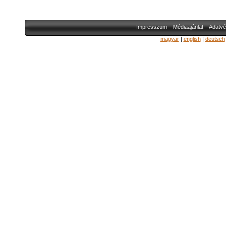
Impresszum
Médiaajánlat
Adatvé
magyar
|
english
|
deutsch