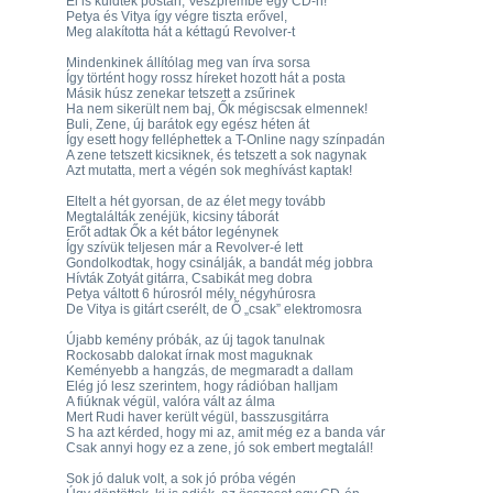
El is küldték postán, Veszprémbe egy CD-n!
Petya és Vitya így végre tiszta erővel,
Meg alakította hát a kéttagú Revolver-t
Mindenkinek állítólag meg van írva sorsa
Így történt hogy rossz híreket hozott hát a posta
Másik húsz zenekar tetszett a zsűrinek
Ha nem sikerült nem baj, Ők mégiscsak elmennek!
Buli, Zene, új barátok egy egész héten át
Így esett hogy felléphettek a T-Online nagy színpadán
A zene tetszett kicsiknek, és tetszett a sok nagynak
Azt mutatta, mert a végén sok meghívást kaptak!
Eltelt a hét gyorsan, de az élet megy tovább
Megtalálták zenéjük, kicsiny táborát
Erőt adtak Ők a két bátor legénynek
Így szívük teljesen már a Revolver-é lett
Gondolkodtak, hogy csinálják, a bandát még jobbra
Hívták Zotyát gitárra, Csabikát meg dobra
Petya váltott 6 húrosról mély, négyhúrosra
De Vitya is gitárt cserélt, de Ő „csak” elektromosra
Újabb kemény próbák, az új tagok tanulnak
Rockosabb dalokat írnak most maguknak
Keményebb a hangzás, de megmaradt a dallam
Elég jó lesz szerintem, hogy rádióban halljam
A fiúknak végül, valóra vált az álma
Mert Rudi haver került végül, basszusgitárra
S ha azt kérded, hogy mi az, amit még ez a banda vár
Csak annyi hogy ez a zene, jó sok embert megtalál!
Sok jó daluk volt, a sok jó próba végén