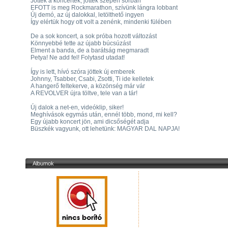
Jöttek a koncertek, jöttek szépen sorban
EFOTT is meg Rockmarathon, szívünk lángra lobbant
Új demó, az új dalokkal, letölthető ingyen
Így elértük hogy ott volt a zenénk, mindenki fülében
De a sok koncert, a sok próba hozott változást
Könnyebbé tette az újabb búcsúzást
Elment a banda, de a barátság megmaradt
Petya! Ne add fel! Folytasd utadat!
Így is lett, hívó szóra jöttek új emberek
Johnny, Tsabber, Csabi, Zsotti, Ti ide kelletek
A hangerő feltekerve, a közönség már vár
A REVOLVER újra töltve, tele van a tár!
Új dalok a net-en, videóklip, siker!
Meghívások egymás után, ennél több, mond, mi kell?
Egy újabb koncert jön, ami dicsőségét adja
Büszkék vagyunk, ott lehetünk: MAGYAR DAL NAPJA!
Albumok