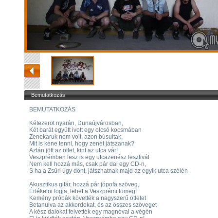
Bemutatkozás
BEMUTATKOZÁS
Kétezeröt nyarán, Dunaújvárosban,
Két barát együtt ivott egy olcsó kocsmában
Zenekaruk nem volt, azon búsultak,
Mit is kéne tenni, hogy zenét játszanak?
Aztán jött az ötlet, kint az utca vár!
Veszprémben lesz is egy utcazenész fesztivál
Nem kell hozzá más, csak pár dal egy CD-n,
S ha a Zsűri úgy dönt, játszhatnak majd az egyik utca szélén
Akusztikus gitár, hozzá pár jópofa szöveg,
Értékelni fogja, lehet a Veszprémi tömeg!
Kemény próbák követték a nagyszerű ötletet
Betanulva az akkordokat, és az összes szöveget
A kész dalokat felvették egy magnóval a végén