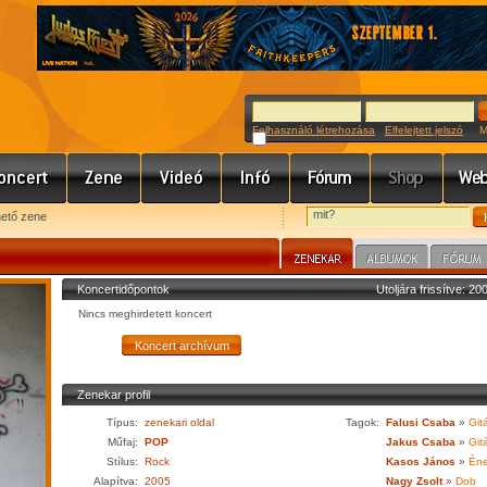
Felhasználó létrehozása
Elfelejtett jelszó
Meg
hető zene
Koncertidőpontok
Utoljára frissítve: 2
Nincs meghirdetett koncert
Zenekar profil
Típus:
zenekari oldal
Tagok:
Falusi Csaba
»
Gitá
Műfaj:
POP
Jakus Csaba
»
Gitá
Stílus:
Rock
Kasos János
»
Én
Alapítva:
2005
Nagy Zsolt
»
Dob