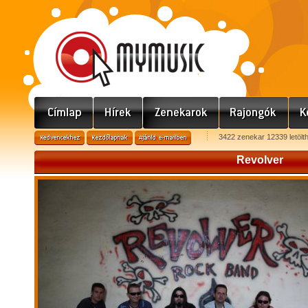
3422 zenekar 12339 letölt
Revolver