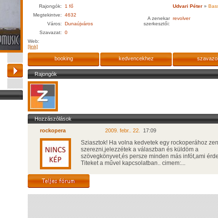
Rajongók:
1 fő
Udvari Péter
»
Bass
Megtekintve:
4632
A zenekar
revolver
Város:
Dunaújváros
szerkesztői:
Szavazat:
0
Web:
[link]
booking
kedvencekhez
szavazo
Rajongók
Hozzászólások
rockopera
2009. febr.. 22.
17:09
Sziasztok! Ha volna kedvetek egy rockoperához zen
szerezni,jelezzétek a válaszban és küldöm a
szövegkönyvet,és persze minden más infót,ami érd
Titeket a művel kapcsolatban.. cimem:...