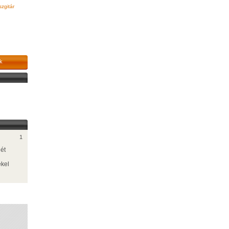
zgitár
k
1
ét
ekel