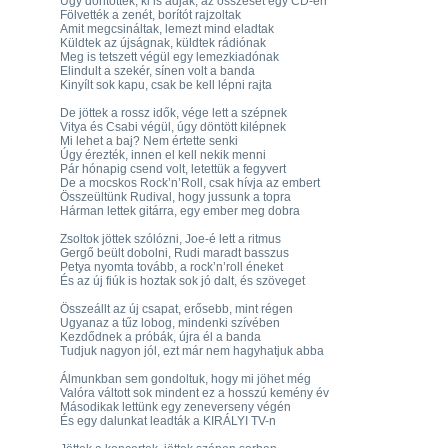
Úgy döntöttek, ki is adják, az összeset egy CD-én
Fölvették a zenét, borítót rajzoltak
Amit megcsináltak, lemezt mind eladtak
Küldtek az újságnak, küldtek rádiónak
Meg is tetszett végül egy lemezkiadónak
Elindult a szekér, sínen volt a banda
Kinyílt sok kapu, csak be kell lépni rajta
De jöttek a rossz idők, vége lett a szépnek
Vitya és Csabi végül, úgy döntött kilépnek
Mi lehet a baj? Nem értette senki
Úgy érezték, innen el kell nekik menni
Pár hónapig csend volt, letettük a fegyvert
De a mocskos Rock’n’Roll, csak hívja az embert
Összeültünk Rudival, hogy jussunk a topra
Hárman lettek gitárra, egy ember meg dobra
Zsoltok jöttek szólózni, Joe-é lett a ritmus
Gergő beült dobolni, Rudi maradt basszus
Petya nyomta tovább, a rock’n’roll éneket
És az új fiúk is hoztak sok jó dalt, és szöveget
Összeállt az új csapat, erősebb, mint régen
Ugyanaz a tűz lobog, mindenki szívében
Kezdődnek a próbák, újra él a banda
Tudjuk nagyon jól, ezt már nem hagyhatjuk abba
Álmunkban sem gondoltuk, hogy mi jöhet még
Valóra váltott sok mindent ez a hosszú kemény év
Másodikak lettünk egy zeneverseny végén
És egy dalunkat leadták a KIRÁLYI TV-n