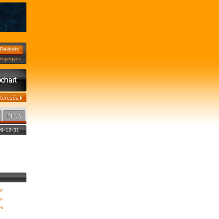
jegyez
009-12-31
r
r
ek