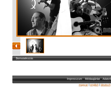
Bemutatkozás
Impresszum
Médiaajánlat
Adatvé
magyar
|
english
|
deutsch