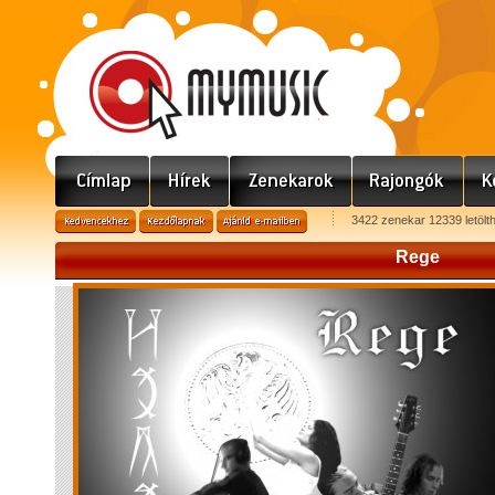
3422 zenekar 12339 letölt
Rege