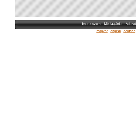
Impresszum
Médiaajánlat
Adatvé
magyar
|
english
|
deutsch