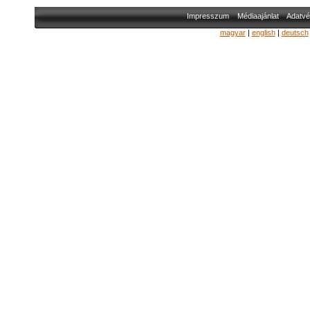
Impresszum
Médiaajánlat
Adatvé
magyar
|
english
|
deutsch