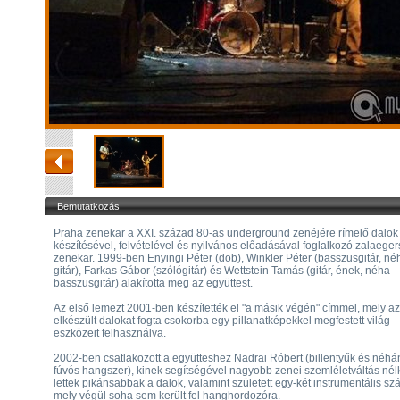
Bemutatkozás
Praha zenekar a XXI. század 80-as underground zenéjére rímelő dalok
készítésével, felvételével és nyilvános előadásával foglalkozó zalaeger
zenekar. 1999-ben Enyingi Péter (dob), Winkler Péter (basszusgitár, né
gitár), Farkas Gábor (szólógitár) és Wettstein Tamás (gitár, ének, néha
basszusgitár) alakította meg az együttest.
Az első lemezt 2001-ben készítették el "a másik végén" címmel, mely a
elkészült dalokat fogta csokorba egy pillanatképekkel megfestett világ
eszközeit felhasználva.
2002-ben csatlakozott a együtteshez Nadrai Róbert (billentyűk és néhá
fúvós hangszer), kinek segítségével nagyobb zenei szemléletváltás nél
lettek pikánsabbak a dalok, valamint született egy-két instrumentális sz
mely végül soha sem került fel hanghordozóra.