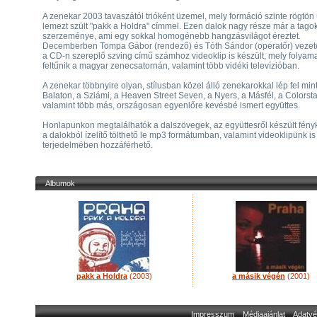
A zenekar 2003 tavaszától trióként üzemel, mely formáció szinte rögtön 
lemezt szült "pakk a Holdra" címmel. Ezen dalok nagy része már a tago
szerzeménye, ami egy sokkal homogénebb hangzásvilágot éreztet.
Decemberben Tompa Gábor (rendező) és Tóth Sándor (operatőr) vezet
a CD-n szereplő szving című számhoz videoklip is készült, mely folyam
feltűnik a magyar zenecsatornán, valamint több vidéki televízióban.
A zenekar többnyire olyan, stílusban közel álló zenekarokkal lép fel min
Balaton, a Sziámi, a Heaven Street Seven, a Nyers, a Másfél, a Colorsta
valamint több más, országosan egyenlőre kevésbé ismert együttes.
Honlapunkon megtalálhatók a dalszövegek, az együttesről készült fény
a dalokból ízelítő tölthető le mp3 formátumban, valamint videoklipünk is 
terjedelmében hozzáférhető.
Albumok
pakk a Holdra
(2003)
a másik végén
(2001)
Impresszum
Médiaajánlat
Adatvé