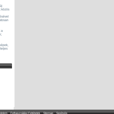
új
k közös
ésével
atosan
t a
r,
képek,
teljes
delem
Felhasználási Feltételek
Sitemap
Segítség