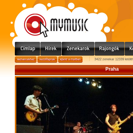
3422 zenekar 12339 letölt
Praha