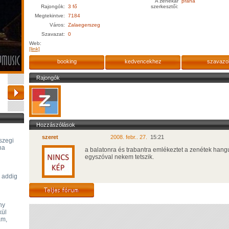
A zenekar
praha
Rajongók:
3 fő
szerkesztői:
Megtekintve:
7184
Város:
Zalaegerszeg
Szavazat:
0
Web:
[link]
booking
kedvencekhez
szavazo
Rajongók
Hozzászólások
szeret
2008. febr.. 27.
15:21
szegi
ha
a balatonra és trabantra emlékeztet a zenétek hangu
egyszóval nekem tetszik.
z addig
ny
kül
ám,