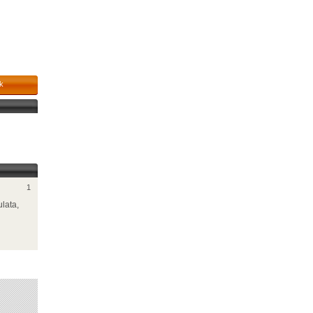
k
1
lata,