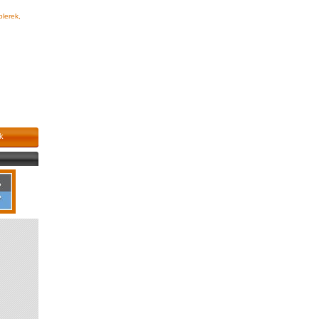
plerek,
k