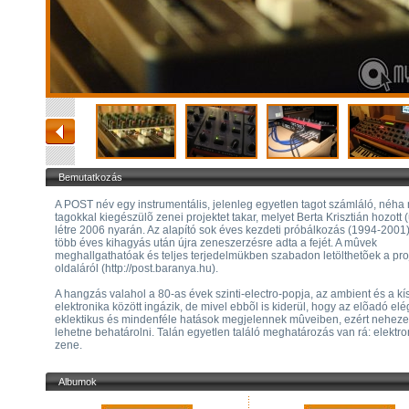
Bemutatkozás
A POST név egy instrumentális, jelenleg egyetlen tagot számláló, néha
tagokkal kiegészülõ zenei projektet takar, melyet Berta Krisztián hozott (
létre 2006 nyarán. Az alapító sok éves kezdeti próbálkozás (1994-2001
több éves kihagyás után újra zeneszerzésre adta a fejét. A mûvek
meghallgathatóak és teljes terjedelmükben szabadon letölthetõek a pro
oldaláról (http://post.baranya.hu).
A hangzás valahol a 80-as évek szinti-electro-popja, az ambient és a kís
elektronika között ingázik, de mivel ebbõl is kiderül, hogy az elõadó elé
eklektikus és mindenféle hatások megjelennek mûveiben, ezért nehez
lehetne behatárolni. Talán egyetlen találó meghatározás van rá: elektro
zene.
Albumok