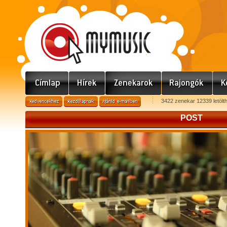
3422 zenekar 12339 letölt
POST