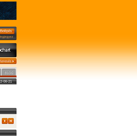
jegyez
022-06-21