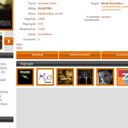
Típus:
zenekari oldal
Tagok:
Berta Krisztián
»
szintetizátorok, sam
Műfaj:
ELEKTRO
szekvenszerek
Stílus:
Elektronikus zenék
A zenekar
saintpo
Alapítva:
1994
szerkesztői:
Rajongók:
8 fő
Megtekintve:
7536
Város:
Szentlőrinc
Szavazat:
0
Web:
[link]
booking
kedvencekhez
szavazo
 más
Rajongók
újra)
) és
jekt
érleti
g
en
nikus