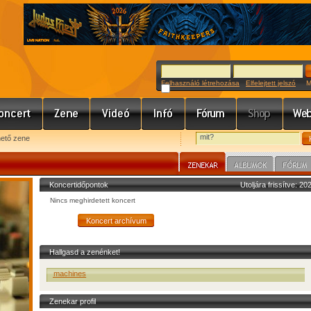
Felhasználó létrehozása
Elfelejtett jelszó
Meg
hető zene
Koncertidőpontok
Utoljára frissítve: 2
Nincs meghirdetett koncert
Hallgasd a zenénket!
POST - machines
Zenekar profil